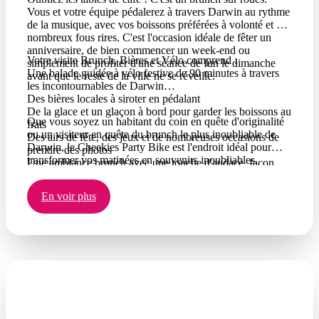
Vous et votre équipe pédalerez à travers Darwin au rythme
de la musique, avec vos boissons préférées à volonté et de
nombreux fous rires. C'est l'occasion idéale de fêter un
anniversaire, de bien commencer un week-end ou
Votre visite Brunch, Bières et Vélo comprend :
simplement de profiter d'une séance de fun le dimanche
Une balade guidée à vélo festive de 90 minutes à travers
avant que le reste de la ville ne se réveille.
les incontournables de Darwin
Des bières locales à siroter en pédalant
De la glace et un glaçon à bord pour garder les boissons au
Que vous soyez un habitant du coin en quête d'originalité
frais
ou un visiteur en quête du brunch le plus inoubliable de
Des airs de fête, des jeux et de nombreuses occasions de
Darwin, le Cheekies Party Bike est l'endroit idéal pour
prendre des photos
transformer vos matinées en souvenirs inoubliables.
Une ambiance brunch avec une touche d'audace, façon
Darwin
En voir plus