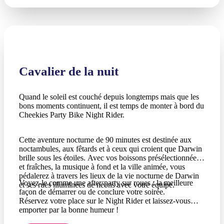
Cavalier de la nuit
Quand le soleil est couché depuis longtemps mais que les
bons moments continuent, il est temps de monter à bord du
Cheekies Party Bike Night Rider.
Cette aventure nocturne de 90 minutes est destinée aux
noctambules, aux fêtards et à ceux qui croient que Darwin
brille sous les étoiles. Avec vos boissons présélectionnées
et fraîches, la musique à fond et la ville animée, vous
pédalerez à travers les lieux de la vie nocturne de Darwin
Voyez-le comme une after-party sur roues : la meilleure
et ses rues illuminées de néons avec votre équipe.
façon de démarrer ou de conclure votre soirée.
Réservez votre place sur le Night Rider et laissez-vous
emporter par la bonne humeur !