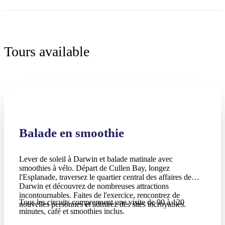
Tours available
Balade en smoothie
Lever de soleil à Darwin et balade matinale avec
smoothies à vélo. Départ de Cullen Bay, longez
l'Esplanade, traversez le quartier central des affaires de
Darwin et découvrez de nombreuses attractions
incontournables. Faites de l'exercice, rencontrez de
Tous les circuits comprennent une visite de 90 à 120
nouvelles personnes et admirez des sites incroyables.
minutes, café et smoothies inclus.