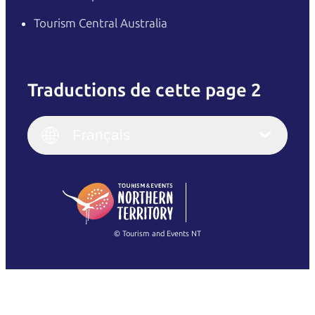
Tourism Central Australia
Traductions de cette page 2
English
Italiano
English (UK)
Français
Deutsch
English (US)
日本語
English
简体中文
(Singapore)
繁體中文
Français
© Tourism and Events NT
Voir toutes les photos