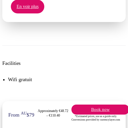
En voir plus
Facilities
Wifi gratuit
Book now
Approximately €48.72
AU
From
$79
– €110.40
*Estimated prices, use as a guide only.
Conversions provided by currencylayer.com