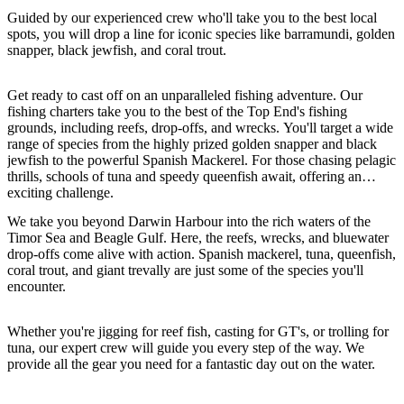
ア
ク
で
Guided by our experienced crew who'll take you to the best local
ク
spots, you will drop a line for iconic species like barramundi, golden
と
し
テ
snapper, black jewfish, and coral trout.
ア
た
計
ィ
ウ
い
画
Get ready to cast off on an unparalleled fishing adventure. Our
ビ
ト
こ
ツ
fishing charters take you to the best of the Top End's fishing
テ
grounds, including reefs, drop-offs, and wrecks. You'll target a wide
ド
と
ー
ィ
range of species from the highly prized golden snapper and black
ア
ル
jewfish to the powerful Spanish Mackerel. For those chasing pelagic
thrills, schools of tuna and speedy queenfish await, offering an
exciting challenge.
We take you beyond Darwin Harbour into the rich waters of the
地
Timor Sea and Beagle Gulf. Here, the reefs, wrecks, and bluewater
旅
域
drop-offs come alive with action. Spanish mackerel, tuna, queenfish,
coral trout, and giant trevally are just some of the species you'll
行
ご
encounter.
を
と
計
に
Whether you're jigging for reef fish, casting for GT's, or trolling for
画
散
tuna, our expert crew will guide you every step of the way. We
provide all the gear you need for a fantastic day out on the water.
す
策
る