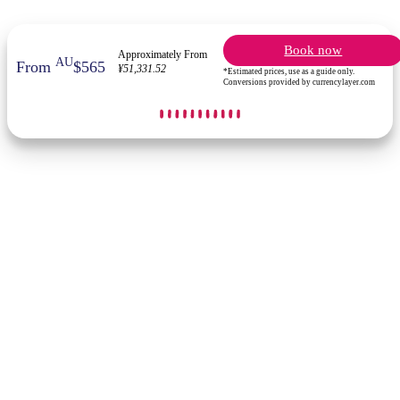
Book now
Approximately From
AU
From
$565
¥51,331.52
*Estimated prices, use as a guide only.
Conversions provided by currencylayer.com