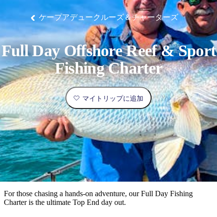
ブ
グ
ネ
ン
園
物
園
統
ィ
立
な
ル
ラ
ル
諸
釣
公
体
ズ
ン
国
旅
ナ
ケープアデュークルーズ＆チャーターズ
最
島
り
園
験
保
ピ
立
の
護
ン
公
コ
も
ビ
区
グ
園
ツ
人
Full Day Offshore Reef & Sport
ゲ
体
計
気
ー
Fishing Charter
験
画
が
シ
と
高
予
い
ョ
マイトリップに追加
約
場
旅
ン
所
行
タ
エ
イ
実
リ
プ
用
ア
ア
的
ウ
な
ト
For those chasing a hands-on adventure, our Full Day Fishing
情
バ
現
Charter is the ultimate Top End day out.
報
ッ
地