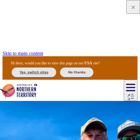
Skip to main content
Hi there, would you like to view this page on our
USA
site?
Yes, switch sites
No thanks
ジ
カ
ョ
ウ
フ
ア
ル
リ
ル
ェ
ウ
お
ル
ッ
ル/
フ
ガ
ス
ト
得
メニ
リ
カ
ト
エ
先
ー
イ
ュー
ア
テ
交
ド
な
ッ
ル
ジ
ア
住
ド
ド
リ
ィ
通
カ
ア・
プ
チ
ル
ャ/
ー
民
ダ
＆
同
ス
バ
機
カ
ア
ラ
フ
/
キ
ウ
ズ
文
宿
ー
ド
行
ス
ル
関
ド
ク
ン
ィ
ワ
ラ
デ
ャ
ェ
ロ
化
泊
ウ
リ
ツ
プ
と
＆
ゥ
テ
＆
ー
自
タ
ニ
グ
ビ
ン
ス
ッ
体
施
ィ
ン
ア
メ
リ
イ
レ
国
ィ
オ
ル
然
ル
ト
ジ
ル
ピ
ト
ク
験
設
ン
ク
ー
ン
ベ
ン
立
ビ
フ
ド
と
カ
歴
ミ
ュ
ズ・
ン
マ
グ
ン
タ
公
テ
ァ
国
野
国
史
イ
テ
ル
ア
マ
グ
ク
ズ
ト
ル
園
ィ
ー
立
生
立
と
ィ
ク
リ
ー
&
ド
公
生
公
伝
ウ
国
ー