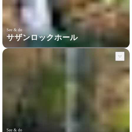
See & do
サザンロックホール
See & do