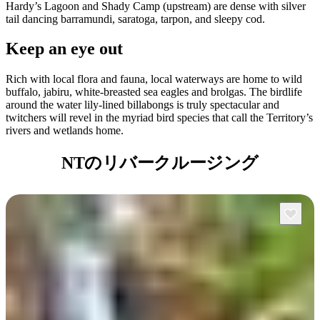
Hardy’s Lagoon and Shady Camp (upstream) are dense with silver
tail dancing barramundi, saratoga, tarpon, and sleepy cod.
Keep an eye out
Rich with local flora and fauna, local waterways are home to wild
buffalo, jabiru, white-breasted sea eagles and brolgas. The birdlife
around the water lily-lined billabongs is truly spectacular and
twitchers will revel in the myriad bird species that call the Territory’s
rivers and wetlands home.
NTのリバークルージング