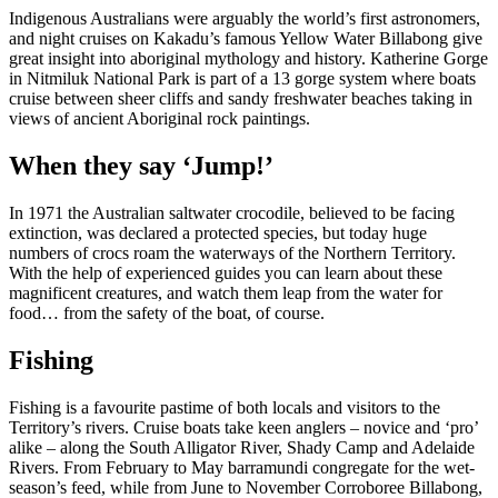
Indigenous Australians were arguably the world’s first astronomers,
and night cruises on Kakadu’s famous Yellow Water Billabong give
great insight into aboriginal mythology and history. Katherine Gorge
in Nitmiluk National Park is part of a 13 gorge system where boats
cruise between sheer cliffs and sandy freshwater beaches taking in
views of ancient Aboriginal rock paintings.
検
When they say ‘Jump!’
索:
In 1971 the Australian saltwater crocodile, believed to be facing
extinction, was declared a protected species, but today huge
numbers of crocs roam the waterways of the Northern Territory.
With the help of experienced guides you can learn about these
Sign
magnificent creatures, and watch them leap from the water for
up
food… from the safety of the boat, of course.
Fishing
Fishing is a favourite pastime of both locals and visitors to the
Territory’s rivers. Cruise boats take keen anglers – novice and ‘pro’
alike – along the South Alligator River, Shady Camp and Adelaide
Rivers. From February to May barramundi congregate for the wet-
season’s feed, while from June to November Corroboree Billabong,