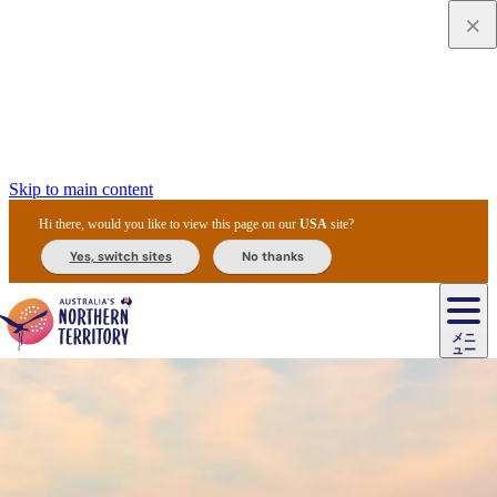
Skip to main content
Hi there, would you like to view this page on our
USA
site?
Yes, switch sites
No thanks
ジ
カ
ョ
ウ
フ
ア
ル
リ
ル
ェ
ウ
お
ル
ッ
ル/
フ
ガ
ス
ト
得
メニ
リ
カ
ト
エ
先
ー
イ
ュー
ア
テ
交
ド
な
ッ
ル
ジ
ア
住
ド
ド
リ
ィ
通
カ
ア・
プ
チ
ル
ャ/
ー
民
ダ
＆
同
ス
バ
機
カ
ア
ラ
フ
/
キ
ウ
ズ
文
宿
ー
ド
行
ス
ル
関
ド
ク
ン
ィ
ワ
ラ
デ
ャ
ェ
ロ
化
泊
ウ
リ
ツ
プ
と
＆
ゥ
テ
＆
ー
自
タ
ニ
グ
ビ
ン
ス
ッ
体
施
ィ
ン
ア
メ
リ
イ
レ
国
ィ
オ
ル
然
ル
ト
ジ
ル
ピ
ト
ク
験
設
ン
ク
ー
ン
ベ
ン
立
ビ
フ
ド
と
カ
歴
ミ
ュ
ズ・
ン
マ
グ
ン
タ
公
テ
ァ
国
野
国
史
イ
テ
ル
ア
マ
グ
ク
ズ
ト
ル
園
ィ
ー
立
生
立
と
ィ
ク
リ
ー
&
ド
公
生
公
伝
ウ
国
ー