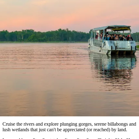
ブ
グ
ネ
ン
園
物
園
統
ィ
立
な
ル
ラ
ル
諸
釣
公
体
ズ
ン
国
旅
ナ
最
島
り
園
験
保
ピ
立
の
護
ン
公
コ
も
アウトドア・アクティビティ
ビ
区
グ
園
ツ
人
ゲ
体
計
気
River cruising
ー
験
画
が
シ
in the Northern Territory
と
高
予
い
ョ
約
場
旅
ン
所
行
タ
エ
イ
実
リ
プ
用
ア
ア
的
ウ
な
ト
Cruise the rivers and explore plunging gorges, serene billabongs and
情
バ
現
lush wetlands that just can't be appreciated (or reached) by land.
報
ッ
地