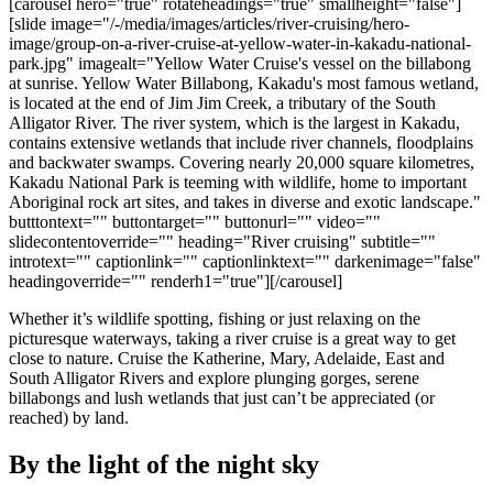
ア
[carousel hero="true" rotateheadings="true" smallheight="false"]
ク
で
[slide image="/-/media/images/articles/river-cruising/hero-
ク
と
image/group-on-a-river-cruise-at-yellow-water-in-kakadu-national-
し
テ
park.jpg" imagealt="Yellow Water Cruise's vessel on the billabong
ア
た
計
at sunrise. Yellow Water Billabong, Kakadu's most famous wetland,
ィ
ウ
is located at the end of Jim Jim Creek, a tributary of the South
い
画
ビ
Alligator River. The river system, which is the largest in Kakadu,
ト
こ
ツ
contains extensive wetlands that include river channels, floodplains
テ
ド
and backwater swamps. Covering nearly 20,000 square kilometres,
と
ー
ィ
Kakadu National Park is teeming with wildlife, home to important
ア
ル
Aboriginal rock art sites, and takes in diverse and exotic landscape."
butttontext="" buttontarget="" buttonurl="" video=""
slidecontentoverride="" heading="River cruising" subtitle=""
introtext="" captionlink="" captionlinktext="" darkenimage="false"
地
headingoverride="" renderh1="true"][/carousel]
旅
域
Whether it’s wildlife spotting, fishing or just relaxing on the
行
ご
picturesque waterways, taking a river cruise is a great way to get
close to nature. Cruise the Katherine, Mary, Adelaide, East and
を
と
South Alligator Rivers and explore plunging gorges, serene
計
に
billabongs and lush wetlands that just can’t be appreciated (or
画
reached) by land.
散
す
策
By the light of the night sky
る