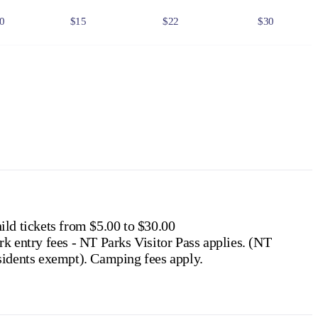
0
$15
$22
$30
0
$75
$110
$150
6
$24
$36
$48
f residency, such as a valid NT driver licence.
e NT
.
ild tickets from $5.00 to $30.00
rk entry fees - NT Parks Visitor Pass applies. (NT
residents exempt). Camping fees apply.