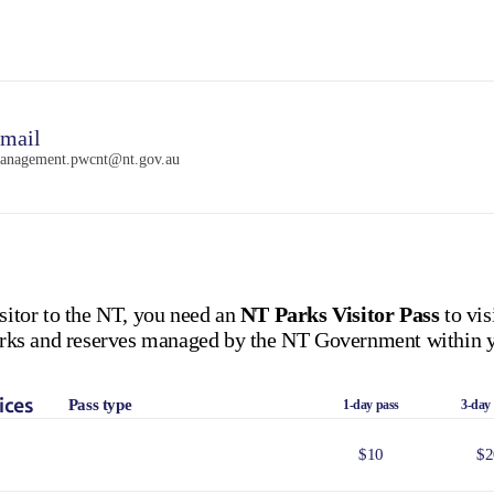
mail
anagement.pwcnt@nt.gov.au
isitor to the NT, you need an
NT Parks Visitor Pass
to vis
 parks and reserves managed by the NT Government within y
ices
Pass type
1-day pass
3-day
$10
$2