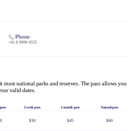
Phone
+61 8 8999 4555
it most national parks and reserves. The pass allows you
our valid dates.
 pass
2-week pass
1-month pass
Annual pass
0
$30
$45
$60