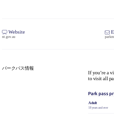
Website
E
nt.gov.au
parkm
パークパス情報
If you’re a v
to visit all
Park pass pr
Adult
18 years and over