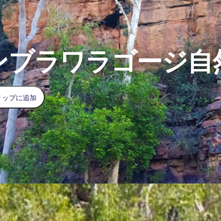
ンブラワラゴージ自
リップに追加