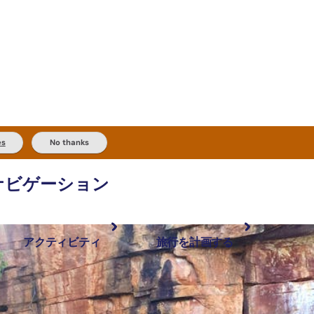
es
No thanks
ナビゲーション
アクティビティ
旅行を計画する
最も人気が高い場所
計画と予約
体験
旅行タイプ
アウトバックとアウトドア
実用的な情報
現地でしたいこと
計画ツール
地域ごとに散
検索: