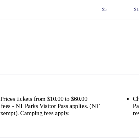
$5
$1
$25
$5
$8
$1
 Government issued Seniors Card, Pensioner Concession Card or
don't need a visitor pass but may be asked to show proof o
s online
or find out more about
passes & permits in th
 Prices tickets from $10.00 to $60.00
Ch
fees - NT Parks Visitor Pass applies. (NT
Pa
residents exempt). Camping fees apply.