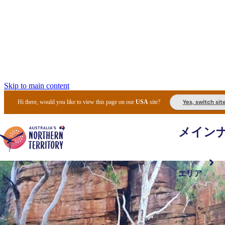
Skip to main content
Yes, switch sit
Hi there, would you like to view this page on our
USA
site?
メイン
エリア