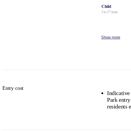
Child
5 to 17 years
Family
2 adults and 4 children
Show more
Concession
Holders of Australian
DVA Card.
NT residents 
Buy your pas
Entry cost
Indicative
Park entry 