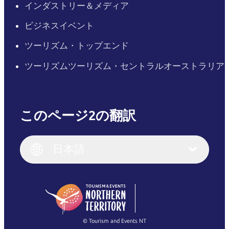
インダストリー＆メディア
ビジネスイベント
ツーリズム・トップエンド
ツーリズムツーリズム・セントラルオーストラリア
このページ2の翻訳
English
Italiano
English (UK)
日本語
Deutsch
English (US)
日本語
English
简体中文
(Singapore)
繁體中文
Français
© Tourism and Events NT