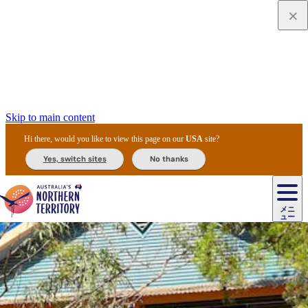
Skip to main content
Hi there, would you like to view this page on our
USA
site?
Yes, switch sites
No thanks
ジ
カ
ョ
ウ
フ
ア
ル
リ
ル
ェ
ウ
お
ル
ッ
ル/
フ
ガ
ス
ト
得
メニ
リ
カ
ト
エ
先
ー
イ
ュー
ア
テ
交
ド
な
ッ
ル
ジ
ア
住
ド
ド
リ
ィ
通
カ
ア・
プ
チ
ル
ャ/
ー
民
ダ
＆
同
ス
バ
機
カ
ア
ラ
フ
/
キ
ウ
ズ
文
宿
ー
ド
行
ス
ル
関
ド
ク
ン
ィ
ワ
ラ
デ
ャ
ェ
ロ
化
泊
ウ
リ
ツ
プ
と
＆
ゥ
テ
＆
ー
自
タ
ニ
グ
ビ
ン
ス
ッ
体
施
ィ
ン
ア
メ
リ
イ
レ
国
ィ
オ
ル
然
ル
ト
ジ
ル
ピ
ト
ク
験
設
ン
ク
ー
ン
ベ
ン
立
ビ
フ
ド
と
カ
歴
ミ
ュ
ズ・
ン
マ
グ
ン
タ
公
テ
ァ
国
野
国
史
イ
テ
ル
ア
マ
グ
ク
ズ
ト
ル
園
ィ
ー
立
生
立
と
ィ
ク
リ
ー
&
ド
公
生
公
伝
ウ
国
ー