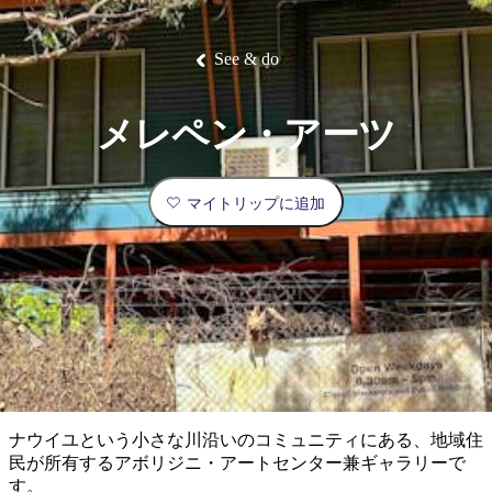
ブ
グ
ネ
ン
園
物
園
統
ィ
立
な
ル
ラ
ル
諸
釣
公
体
ズ
ン
国
旅
ナ
最
島
り
園
験
保
ピ
立
の
See & do
護
ン
公
コ
も
ビ
区
グ
園
ツ
人
ゲ
メレペン・アーツ
体
計
気
ー
験
画
が
シ
と
高
マイトリップに追加
予
い
ョ
約
場
旅
ン
所
行
タ
エ
イ
実
リ
プ
用
ア
ア
的
ウ
な
ト
ナウイユという小さな川沿いのコミュニティにある、地域住
情
バ
現
民が所有するアボリジニ・アートセンター兼ギャラリーで
報
ッ
地
す。