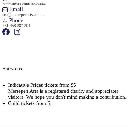
www.merrepenarts.com.au
Email
ceo@merrepenarts.com.au
Phone
+61 458 287 204
検
索:
Entry cost
Sign
up
Indicative Prices tickets from $5
Merrepen Arts is a registered charity and appreciates
visitors. We hope you don't mind making a contribution.
Child tickets from $