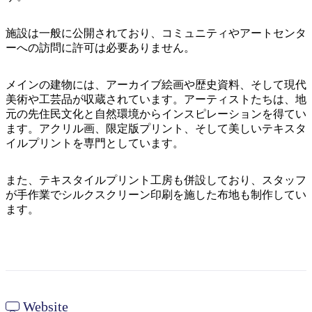
ア
ク
で
ク
と
し
施設は一般に公開されており、コミュニティやアートセンタ
テ
ア
ーへの訪問に許可は必要ありません。
た
計
ィ
ウ
い
画
ビ
ト
メインの建物には、アーカイブ絵画や歴史資料、そして現代
こ
ツ
テ
美術や工芸品が収蔵されています。アーティストたちは、地
ド
と
ー
ィ
元の先住民文化と自然環境からインスピレーションを得てい
ア
ル
ます。アクリル画、限定版プリント、そして美しいテキスタ
イルプリントを専門としています。
地
また、テキスタイルプリント工房も併設しており、スタッフ
旅
が手作業でシルクスクリーン印刷を施した布地も制作してい
域
行
ます。
ご
を
と
計
に
画
散
す
策
る
Website