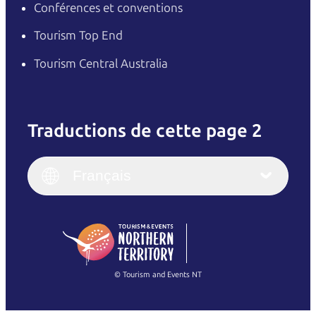
Conférences et conventions
Tourism Top End
Tourism Central Australia
Traductions de cette page 2
English
Italiano
English (UK)
Français
Deutsch
English (US)
日本語
English
简体中文
(Singapore)
繁體中文
Français
© Tourism and Events NT
Voir toutes les photos