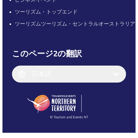
ツーリズム・トップエンド
ツーリズムツーリズム・セントラルオーストラリア
このページ2の翻訳
English
Italiano
English (UK)
日本語
Deutsch
English (US)
日本語
English
简体中文
(Singapore)
繁體中文
Français
© Tourism and Events NT
すべての写真を表示