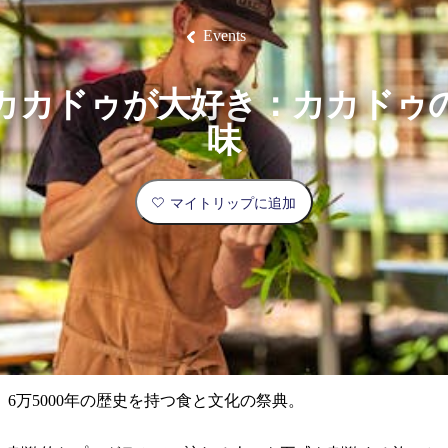
ブ
グ
ネ
ン
園
物
園
統
ィ
立
な
ル
ラ
ル
諸
釣
公
体
ズ
ン
国
旅
ナ
Events
最
島
り
園
験
保
ピ
立
の
護
ン
公
コ
も
ビ
区
グ
園
ツ
人
カカドゥが大好き：カカドゥ
ゲ
体
計
気
ー
味
験
画
が
シ
と
高
予
い
ョ
マイトリップに追加
約
場
旅
ン
所
行
タ
エ
イ
実
リ
プ
用
ア
ア
的
ウ
な
ト
6万5000年の歴史を持つ食と文化の祭典。
情
バ
現
報
ッ
地