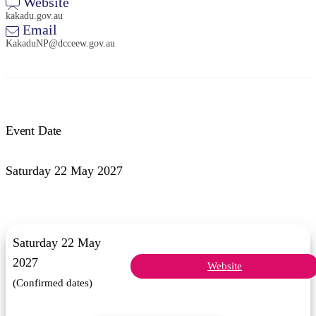
Website
kakadu.gov.au
Email
KakaduNP@dcceew.gov.au
検
索:
Event Date
Saturday 22 May 2027
Sign
up
Saturday 22 May
2027
Website
(Confirmed dates)