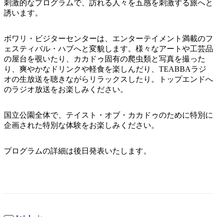
ア
刺激的なプログラムで、訪れる人々を五感を刺激する旅へと
ク
で
誘います。
ク
と
し
テ
ア
た
計
ボワリ・ビジターセンターは、エンターテイメント満載のフ
ィ
ウ
い
画
ェスティバル・ハブへと変貌します。様々なアートや工芸品
ビ
ト
の屋台を覗いたり、カカドゥ固有の爬虫類と写真を撮った
こ
ツ
テ
り、爽やかなドリンクや軽食を楽しんだり、TEABBAラジ
ド
と
ー
ィ
オの生放送を聴きながらリラックスしたり。トップエンドへ
ア
ル
のラジオ放送をお楽しみください。
国立公園全体で、テイスト・オブ・カカドゥのために特別に
地
企画された特別な体験をお楽しみください。
旅
域
行
ご
プログラムの詳細は後日発表いたします。
を
と
計
に
画
散
す
策
る