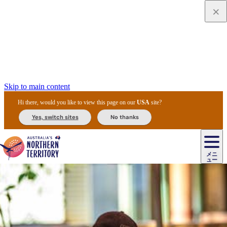
Skip to main content
Hi there, would you like to view this page on our
USA
site?
Yes, switch sites
No thanks
ジ
カ
ョ
ウ
フ
ア
ル
リ
ル
ェ
ウ
お
ル
ッ
ル/
フ
ガ
ス
ト
得
メニ
リ
カ
ト
エ
先
ー
イ
ュー
ア
テ
交
ド
な
ッ
ル
ジ
ア
住
ド
ド
リ
ィ
通
カ
ア・
プ
チ
ル
ャ/
ー
民
ダ
＆
同
ス
バ
機
カ
ア
ラ
フ
/
キ
ウ
ズ
文
宿
ー
ド
行
ス
ル
関
ド
ク
ン
ィ
ワ
ラ
デ
ャ
ェ
ロ
化
泊
ウ
リ
ツ
プ
と
＆
ゥ
テ
＆
ー
自
タ
ニ
グ
ビ
ン
ス
ッ
体
施
ィ
ン
ア
メ
リ
イ
レ
国
ィ
オ
ル
然
ル
ト
ジ
ル
ピ
ト
ク
験
設
ン
ク
ー
ン
ベ
ン
立
ビ
フ
ド
と
カ
歴
ミ
ュ
ズ・
ン
マ
グ
ン
タ
公
テ
ァ
国
野
国
史
イ
テ
ル
ア
マ
グ
ク
ズ
ト
ル
園
ィ
ー
立
生
立
と
ィ
ク
リ
ー
&
ド
公
生
公
伝
ウ
国
ー