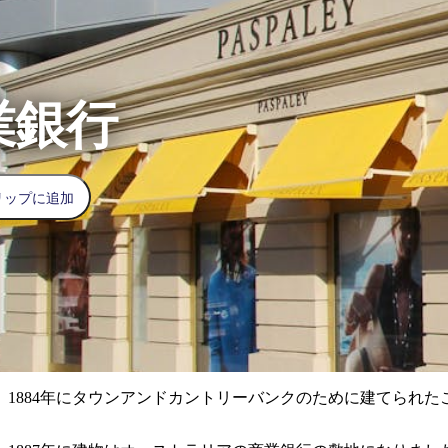
業銀行
リップに追加
1884年にタウンアンドカントリーバンクのために建てられ