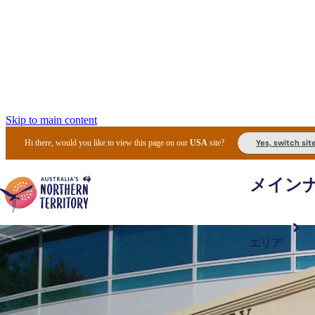
Skip to main content
Yes, switch sit
Hi there, would you like to view this page on our
USA
site?
メイン
エリア