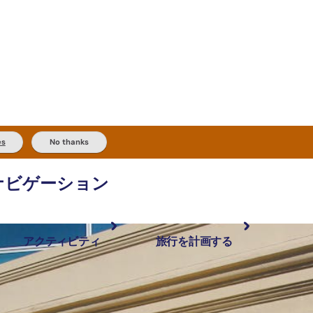
es
No thanks
ナビゲーション
アクティビティ
旅行を計画する
最も人気が高い場所
計画と予約
体験
旅行タイプ
アウトバックとアウトドア
実用的な情報
現地でしたいこと
計画ツール
地域ごとに散
検索: