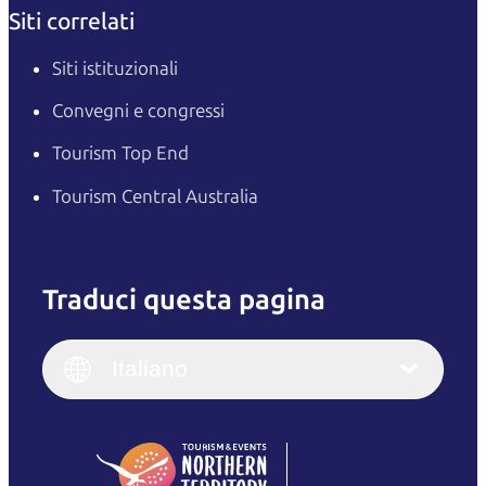
Siti correlati
Siti istituzionali
Convegni e congressi
Tourism Top End
Tourism Central Australia
Traduci questa pagina
English
Italiano
English (UK)
Italiano
Deutsch
English (US)
日本語
English
简体中文
(Singapore)