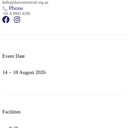
hello@darwinfestival.org.au
Phone
+61 8 8943 4200
検
索:
Event Date
Sign
14 – 18 August 2026
up
Facilities