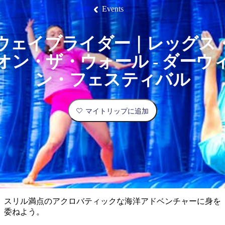
ブ
グ
ネ
ン
園
物
園
統
ィ
立
な
ル
ラ
ル
Events
諸
釣
公
体
ズ
ン
国
旅
ナ
最
島
り
園
験
保
ピ
立
の
護
ン
公
コ
も
ビ
区
グ
園
ツ
ウェイブライダー｜レッグス
人
ゲ
オン・ザ・ウォール - ダーウ
体
計
気
ー
験
画
が
ン・フェスティバル
シ
と
高
予
い
ョ
約
場
マイトリップに追加
旅
ン
所
行
タ
エ
イ
実
リ
プ
用
ア
ア
的
ウ
な
ト
スリル満点のアクロバティックな海洋アドベンチャーに身を
情
バ
現
委ねよう。
報
ッ
地