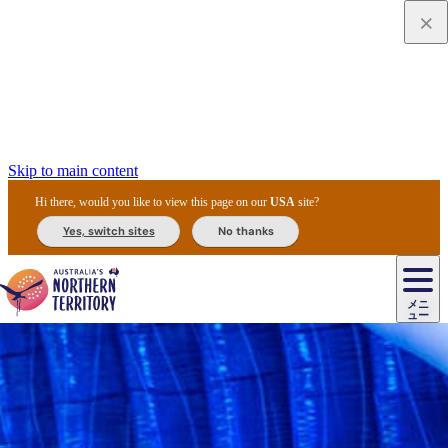
Skip to main content
Hi there, would you like to view this page on our
USA
site?
Yes, switch sites
No thanks
ジ
カ
ョ
ウ
フ
ア
ル
リ
ル
ェ
ウ
お
ル
ッ
ル/
フ
ガ
ス
ト
得
メニ
リ
カ
ト
エ
先
ー
イ
ュー
ア
テ
交
ド
な
ッ
ル
ジ
ア
住
ド
ド
リ
ィ
通
カ
ア・
プ
チ
ル
ャ/
ー
民
ダ
＆
同
ス
バ
機
カ
ア
ラ
フ
/
キ
ウ
ズ
文
宿
ー
ド
行
ス
ル
関
ド
ク
ン
ィ
ワ
ラ
デ
ャ
ェ
ロ
化
泊
ウ
リ
ツ
プ
と
＆
ゥ
テ
＆
ー
自
タ
ニ
グ
ビ
ン
ス
ッ
体
施
ィ
ン
ア
メ
リ
イ
レ
国
ィ
オ
ル
然
ル
ト
ジ
ル
ピ
ト
ク
験
設
ン
ク
ー
ン
ベ
ン
立
ビ
フ
ド
と
カ
歴
ミ
ュ
ズ・
ン
マ
グ
ン
タ
公
テ
ァ
国
野
国
史
イ
テ
ル
ア
マ
グ
ク
ズ
ト
ル
園
ィ
ー
立
生
立
と
ィ
ク
リ
ー
&
ド
公
生
公
伝
ウ
国
ー