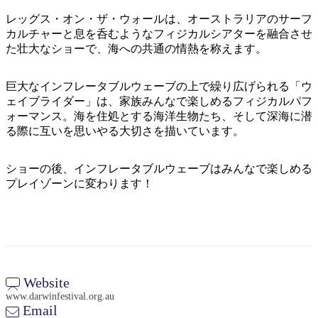
ア
ク
で
レッグス・オン・ザ・ウォールは、オーストラリアのサーフ
ク
と
し
カルチャーと息を呑むようなフィジカルシアターを融合させ
テ
ア
た壮大なショーで、海への共通の情熱を称えます。
た
計
ィ
ウ
い
画
ビ
ト
巨大なインフレータブルウェーブの上で繰り広げられる「ウ
こ
ツ
テ
ェイブライダー」は、家族みんなで楽しめるフィジカルパフ
ド
と
ー
ィ
ォーマンス。海を住処とする海洋生物たち、そして深海に潜
ア
ル
る際に互いを思いやる大切さを描いています。
ショーの後、インフレータブルウェーブはみんなで楽しめる
地
プレイゾーンに変わります！
旅
域
行
ご
を
と
計
に
画
散
Website
す
策
www.darwinfestival.org.au
る
Email