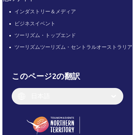
インダストリー＆メディア
ビジネスイベント
ツーリズム・トップエンド
ツーリズムツーリズム・セントラルオーストラリア
このページ2の翻訳
English
Italiano
English (UK)
日本語
Deutsch
English (US)
日本語
English
简体中文
(Singapore)
繁體中文