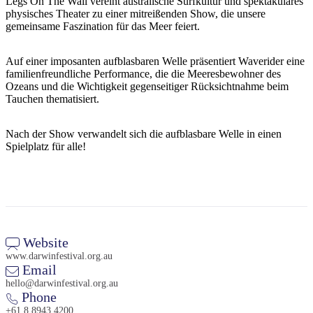
Legs On The Wall vereint australische Surfkultur und spektakuläres
Sign
physisches Theater zu einer mitreißenden Show, die unsere
up
gemeinsame Faszination für das Meer feiert.
Auf einer imposanten aufblasbaren Welle präsentiert Waverider eine
familienfreundliche Performance, die die Meeresbewohner des
Ozeans und die Wichtigkeit gegenseitiger Rücksichtnahme beim
Tauchen thematisiert.
Nach der Show verwandelt sich die aufblasbare Welle in einen
Spielplatz für alle!
Website
www.darwinfestival.org.au
Email
hello@darwinfestival.org.au
Phone
+61 8 8943 4200