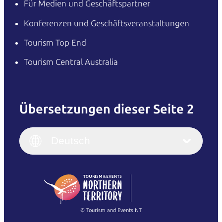
Für Medien und Geschäftspartner
Konferenzen und Geschäftsveranstaltungen
Tourism Top End
Tourism Central Australia
Übersetzungen dieser Seite 2
English
Italiano
English (UK)
Deutsch
Deutsch
English (US)
日本語
English
简体中文
(Singapore)
繁體中文
Français
© Tourism and Events NT
Alle Fotos anzeigen