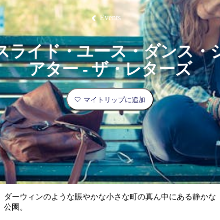
ブ
グ
ネ
ン
園
物
園
統
ィ
立
な
ル
ラ
ル
諸
釣
公
体
ズ
ン
国
旅
ナ
Events
最
島
り
園
験
保
ピ
立
の
護
ン
公
コ
も
ビ
区
グ
園
ツ
人
スライド・ユース・ダンス・
ゲ
体
計
気
ー
アター - ザ・レターズ
験
画
が
シ
と
高
予
い
ョ
マイトリップに追加
約
場
旅
ン
所
行
タ
エ
イ
実
リ
プ
用
ア
ア
的
ウ
な
ト
ダーウィンのような賑やかな小さな町の真ん中にある静かな
情
バ
現
公園。
報
ッ
地