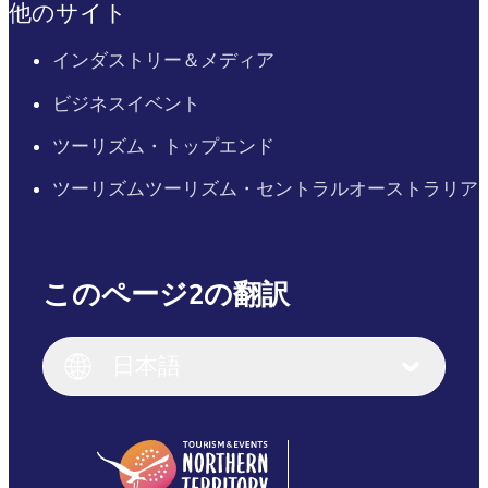
他のサイト
インダストリー＆メディア
ビジネスイベント
ツーリズム・トップエンド
ツーリズムツーリズム・セントラルオーストラリア
このページ2の翻訳
English
Italiano
English (UK)
日本語
Deutsch
English (US)
日本語
English
简体中文
(Singapore)