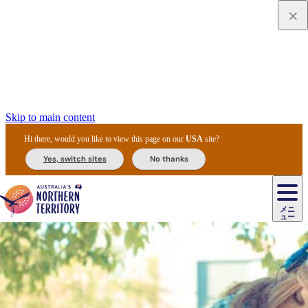
Skip to main content
Hi there, would you like to view this page on our
USA
site?
Yes, switch sites
No thanks
ジ
カ
ョ
ウ
フ
ア
ル
リ
ル
ェ
ウ
お
ル
ッ
ル/
フ
ガ
ス
ト
得
メニ
リ
カ
ト
エ
先
ー
イ
ュー
ア
テ
交
ド
な
ッ
ル
ジ
ア
住
ド
ド
リ
ィ
通
カ
ア・
プ
チ
ル
ャ/
ー
民
ダ
＆
同
ス
バ
機
カ
ア
ラ
フ
/
キ
ウ
ズ
文
宿
ー
ド
行
ス
ル
関
ド
ク
ン
ィ
ワ
ラ
デ
ャ
ェ
ロ
化
泊
ウ
リ
ツ
プ
と
＆
ゥ
テ
＆
ー
自
タ
ニ
グ
ビ
ン
ス
ッ
体
施
ィ
ン
ア
メ
リ
イ
レ
国
ィ
オ
ル
然
ル
ト
ジ
ル
ピ
ト
ク
験
設
ン
ク
ー
ン
ベ
ン
立
ビ
フ
ド
と
カ
歴
ミ
ュ
ズ・
ン
マ
グ
ン
タ
公
テ
ァ
国
野
国
史
イ
テ
ル
ア
マ
グ
ク
ズ
ト
ル
園
ィ
ー
立
生
立
と
ィ
ク
リ
ー
&
ド
公
生
公
伝
ウ
国
ー