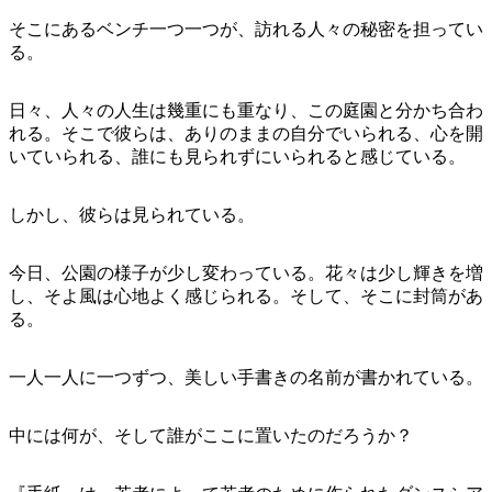
ア
ク
で
そこにあるベンチ一つ一つが、訪れる人々の秘密を担ってい
ク
と
し
る。
テ
ア
た
計
ィ
ウ
い
画
日々、人々の人生は幾重にも重なり、この庭園と分かち合わ
ビ
ト
れる。そこで彼らは、ありのままの自分でいられる、心を開
こ
ツ
テ
いていられる、誰にも見られずにいられると感じている。
ド
と
ー
ィ
ア
ル
しかし、彼らは見られている。
今日、公園の様子が少し変わっている。花々は少し輝きを増
地
し、そよ風は心地よく感じられる。そして、そこに封筒があ
旅
域
る。
行
ご
を
と
一人一人に一つずつ、美しい手書きの名前が書かれている。
計
に
画
散
中には何が、そして誰がここに置いたのだろうか？
す
策
る