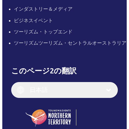
インダストリー＆メディア
ビジネスイベント
ツーリズム・トップエンド
ツーリズムツーリズム・セントラルオーストラリア
このページ2の翻訳
English
Italiano
English (UK)
日本語
Deutsch
English (US)
日本語
English
简体中文
(Singapore)
繁體中文
Français