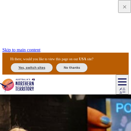
Skip to main content
Hi there, would you like to view this page on our
USA
site?
Yes, switch sites
No thanks
ジ
カ
ョ
ウ
フ
ア
ル
リ
ル
ェ
ウ
お
ル
ッ
ル/
フ
ガ
ス
ト
得
メニ
リ
カ
ト
エ
先
ー
イ
ュー
ア
テ
交
ド
な
ッ
ル
ジ
ア
住
ド
ド
リ
ィ
通
カ
ア・
プ
チ
ル
ャ/
ー
民
ダ
＆
同
ス
バ
機
カ
ア
ラ
フ
/
キ
ウ
ズ
文
宿
ー
ド
行
ス
ル
関
ド
ク
ン
ィ
ワ
ラ
デ
ャ
ェ
ロ
化
泊
ウ
リ
ツ
プ
と
＆
ゥ
テ
＆
ー
自
タ
ニ
グ
ビ
ン
ス
ッ
体
施
ィ
ン
ア
メ
リ
イ
レ
国
ィ
オ
ル
然
ル
ト
ジ
ル
ピ
ト
ク
験
設
ン
ク
ー
ン
ベ
ン
立
ビ
フ
ド
と
カ
歴
ミ
ュ
ズ・
ン
マ
グ
ン
タ
公
テ
ァ
国
野
国
史
イ
テ
ル
ア
マ
グ
ク
ズ
ト
ル
園
ィ
ー
立
生
立
と
ィ
ク
リ
ー
&
ド
公
生
公
伝
ウ
国
ー