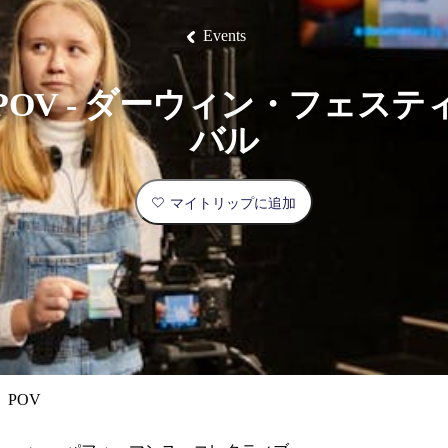
ブ
グ
ネ
ン
園
物
園
統
ィ
立
な
ル
ラ
ル
諸
釣
公
体
ズ
ン
国
旅
ナ
Events
最
島
り
園
験
保
ピ
立
の
護
ン
公
コ
も
ビ
区
グ
園
ツ
人
POV - ダーウィン・フェステ
ゲ
体
計
気
ー
バル
験
画
が
シ
と
高
予
い
ョ
マイトリップに追加
約
場
旅
ン
所
行
タ
エ
イ
実
リ
プ
用
ア
ア
的
ウ
な
ト
POV
情
バ
現
報
ッ
地