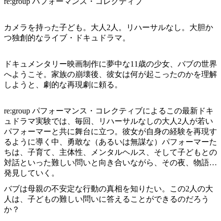
ア
re:group パフォーマンス・コレクティブ
ク
で
ク
と
し
テ
カメラを持った子ども。大人2人。リハーサルなし。大胆か
ア
た
計
つ独創的なライブ・ドキュドラマ。
ィ
ウ
い
画
ビ
ト
こ
ツ
ドキュメンタリー映画制作に夢中な11歳の少女、バブの世界
テ
ド
と
ー
へようこそ。家族の崩壊後、彼女は何が起こったのかを理解
ィ
ア
しようと、劇的な再現劇に頼る。
ル
re:group パフォーマンス・コレクティブによるこの最新ドキ
ュドラマ実験では、毎回、リハーサルなしの大人2人が若い
地
パフォーマーと共に舞台に立つ。彼女が自身の経験を再現す
旅
域
るように導く中、勇敢な（あるいは無謀な）パフォーマーた
行
ご
ちは、子育て、主体性、メンタルヘルス、そして子どもとの
を
対話といった難しい問いと向き合いながら、その夜、物語を
と
発見していく。
計
に
画
バブは母親の不安定な行動の真相を知りたい。この2人の大
散
人は、子どもの難しい問いに答えることができるのだろう
す
策
か？
る