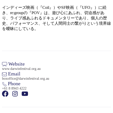
インディーズ映画（『Coil』）やSF映画（『UFO』）に続
き、re:groupの『POV』は、遊び心にあふれ、切迫感があ
り、ライブ感あふれるドキュメンタリーであり、個人の歴
史、パフォーマンス、そして人間同士の繋がりという境界線
を曖昧にしている。
検
索:
Sign
Website
up
www.darwinfestival.org.au
Email
boxoffice@darwinfestival.org.au
Phone
+61 8 8943 4222