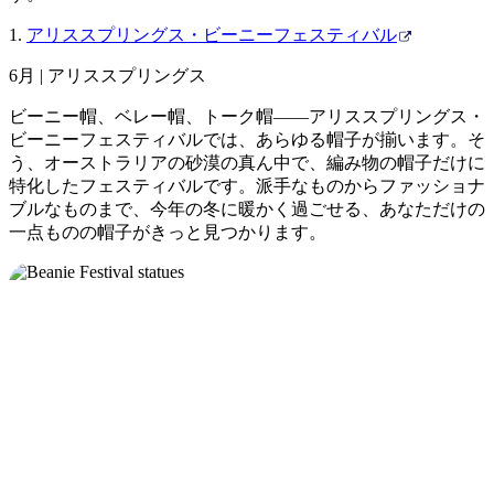
ア
ク
で
ク
1.
アリススプリングス・ビーニーフェスティバル
と
し
テ
ア
6月 | アリススプリングス
た
計
ィ
ウ
い
画
ビーニー帽、ベレー帽、トーク帽——アリススプリングス・
ビ
ト
こ
ツ
ビーニーフェスティバルでは、あらゆる帽子が揃います。そ
テ
ド
う、オーストラリアの砂漠の真ん中で、編み物の帽子だけに
と
ー
ィ
特化したフェスティバルです。派手なものからファッショナ
ア
ル
ブルなものまで、今年の冬に暖かく過ごせる、あなただけの
一点ものの帽子がきっと見つかります。
地
旅
域
行
ご
を
と
計
に
画
散
す
策
る