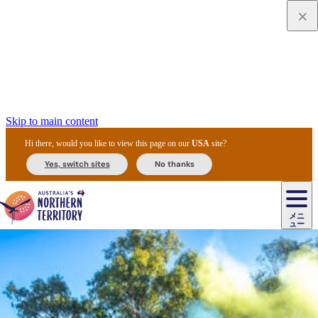
Skip to main content
Hi there, would you like to view this page on our
USA
site?
Yes, switch sites
No thanks
ジ
カ
ョ
ウ
フ
ア
ル
リ
ル
ェ
ウ
お
ル
ッ
ル/
フ
ガ
ス
ト
得
メニ
リ
カ
ト
エ
先
ー
イ
ュー
ア
テ
交
ド
な
ッ
ル
ジ
ア
住
ド
ド
リ
ィ
通
カ
ア・
プ
チ
ル
ャ/
ー
民
ダ
＆
同
ス
バ
機
カ
ア
ラ
フ
/
キ
ウ
ズ
文
宿
ー
ド
行
ス
ル
関
ド
ク
ン
ィ
ワ
ラ
デ
ャ
ェ
ロ
化
泊
ウ
リ
ツ
プ
と
＆
ゥ
テ
＆
ー
自
タ
ニ
グ
ビ
ン
ス
ッ
体
施
ィ
ン
ア
メ
リ
イ
レ
国
ィ
オ
ル
然
ル
ト
ジ
ル
ピ
ト
ク
験
設
ン
ク
ー
ン
ベ
ン
立
ビ
フ
ド
と
カ
歴
ミ
ュ
ズ・
ン
マ
グ
ン
タ
公
テ
ァ
国
野
国
史
イ
テ
ル
ア
マ
グ
ク
ズ
ト
ル
園
ィ
ー
立
生
立
と
ィ
ク
リ
ー
&
ド
公
生
公
伝
ウ
国
ー