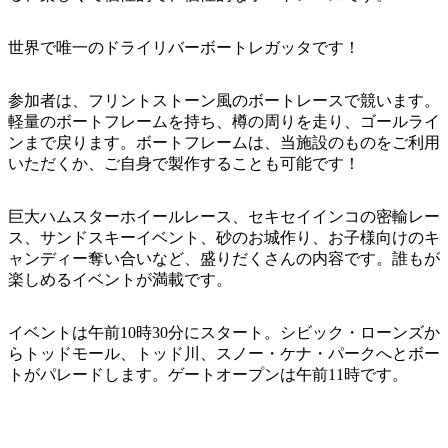
ア
ク
で
ク
と
し
世界で唯一のドライリバーボートレガッタです！
テ
ア
た
計
ィ
ウ
い
画
参加者は、フリントストーン風のボートレースで競います。
ビ
ト
軽量のボートフレームを持ち、樽の周りを走り、ゴールライ
こ
ツ
テ
ンまで戻ります。ボートフレームは、当施設のものをご利用
ド
と
ー
ィ
いただくか、ご自身で製作することも可能です！
ア
ル
巨大ハムスターホイールレース、セキセイインコの密輸レー
ス、サンドスキーイベント、砂のお城作り、お子様向けのキ
地
ャンディー奪い合いなど、盛りだくさんの内容です。誰もが
旅
楽しめるイベントが満載です。
域
行
ご
を
イベントは午前10時30分にスタート。シビック・ローンズか
と
計
らトッドモール、トッド川、スノー・ケナ・パークへとボー
に
トがパレードします。ゲートオープンは午前11時です。
画
散
す
策
る