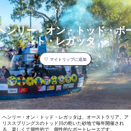
ブ
グ
ネ
ン
園
物
園
統
ィ
立
な
ル
ラ
ル
諸
釣
公
体
ズ
ン
国
旅
ナ
Events
最
島
り
園
験
保
ピ
立
の
護
ン
公
コ
も
ビ
区
グ
園
ツ
人
ヘンリー・オン・トッド・ボ
ゲ
体
計
気
ー
ト・レガッタ
験
画
が
シ
と
高
予
い
ョ
マイトリップに追加
約
場
旅
ン
所
行
タ
エ
イ
実
リ
プ
用
ア
ア
的
ウ
な
ト
ヘンリー・オン・トッド・レガッタは、オーストラリア、ア
情
バ
現
リススプリングスのトッド川の乾いた砂地で毎年開催され
報
ッ
地
る、楽しくて個性的で、個性的なボートレースです。