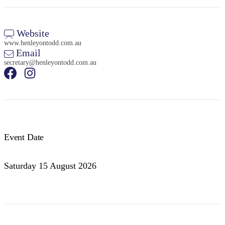
Website
www.henleyontodd.com.au
Email
secretary@henleyontodd.com.au
検
索:
Sign
up
Event Date
Saturday 15 August 2026