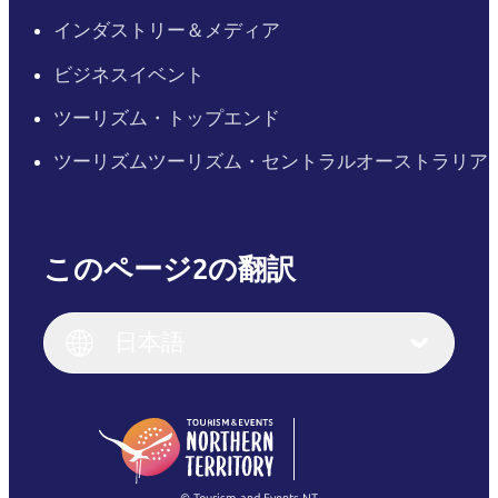
インダストリー＆メディア
ビジネスイベント
ツーリズム・トップエンド
ツーリズムツーリズム・セントラルオーストラリア
このページ2の翻訳
English
Italiano
English (UK)
日本語
Deutsch
English (US)
日本語
English
简体中文
(Singapore)
繁體中文
Français