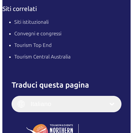
Siti correlati
Siti istituzionali
Convegni e congressi
Tourism Top End
Tourism Central Australia
Traduci questa pagina
English
Italiano
English (UK)
Italiano
Deutsch
English (US)
日本語
English
简体中文
(Singapore)