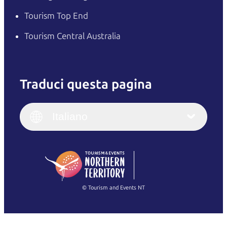
Tourism Top End
Tourism Central Australia
Traduci questa pagina
English
Italiano
English (UK)
Italiano
Deutsch
English (US)
日本語
English
简体中文
(Singapore)
繁體中文
Français
© Tourism and Events NT
Mostra tutte le foto