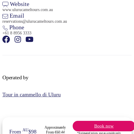
Website
www.ulurucameltours.com.au
Email
reservations@ulurucameltours.com.au
Phone
+61 8 8956 3333
Operated by
Tour in cammello di Uluru
Book now
Approximately
AU
From
$98
From
€60.44
*Estimated prices, use as a guide only.