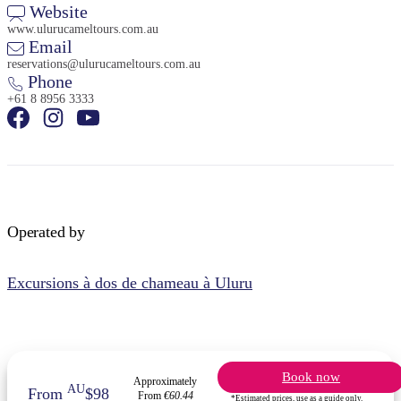
Website
www.ulurucameltours.com.au
Email
reservations@ulurucameltours.com.au
Phone
+61 8 8956 3333
Operated by
Excursions à dos de chameau à Uluru
Book now
Approximately
AU
From
$98
From
€60.44
*Estimated prices, use as a guide only.