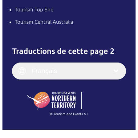
Tourism Top End
Tourism Central Australia
Traductions de cette page 2
English
Italiano
English (UK)
Français
Deutsch
English (US)
日本語
English
简体中文
(Singapore)
繁體中文
Français
© Tourism and Events NT
Voir toutes les photos