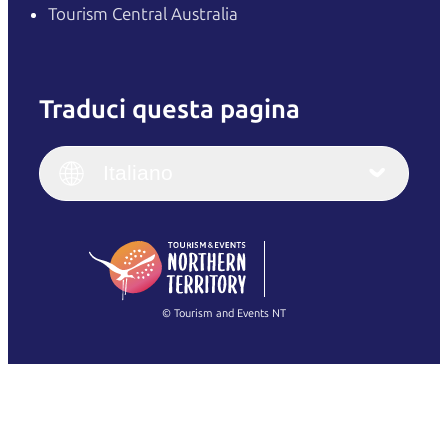
Tourism Central Australia
Traduci questa pagina
English
Italiano
English (UK)
Italiano
Deutsch
English (US)
日本語
English
简体中文
(Singapore)
繁體中文
Français
© Tourism and Events NT
Mostra tutte le foto