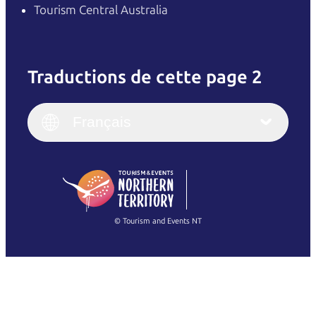
Tourism Central Australia
Traductions de cette page 2
English
Italiano
English (UK)
Français
Deutsch
English (US)
日本語
English
简体中文
(Singapore)
繁體中文
Français
© Tourism and Events NT
Voir toutes les photos