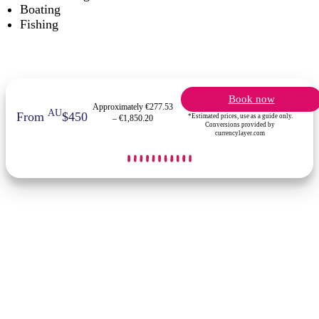
Boating
Fishing
Book now
Approximately €277.53
AU
From
$450
*Estimated prices, use as a guide only.
– €1,850.20
Conversions provided by
currencylayer.com