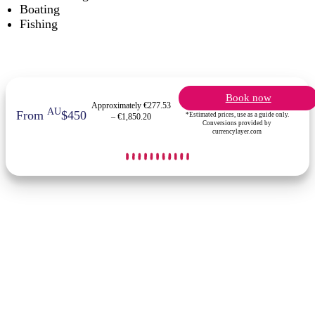
Boating
Fishing
Book now
Approximately €277.53
AU
From
$450
*Estimated prices, use as a guide only.
– €1,850.20
Conversions provided by
currencylayer.com