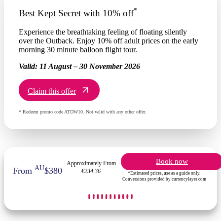
*
Best Kept Secret with 10% off
Experience the breathtaking feeling of floating silently
over the Outback. Enjoy 10% off adult prices on the early
morning 30 minute balloon flight tour.
Valid:
11 August – 30 November 2026
Claim this offer
* Redeem promo code ATDW10. Not valid with any other offer.
Book now
Approximately From
AU
From
$380
€234.36
*Estimated prices, use as a guide only.
Conversions provided by currencylayer.com