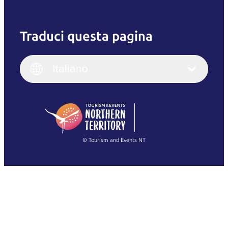
Traduci questa pagina
English
Italiano
English (UK)
Italiano
Deutsch
English (US)
日本語
English
简体中文
(Singapore)
繁體中文
Français
© Tourism and Events NT
Mostra tutte le foto