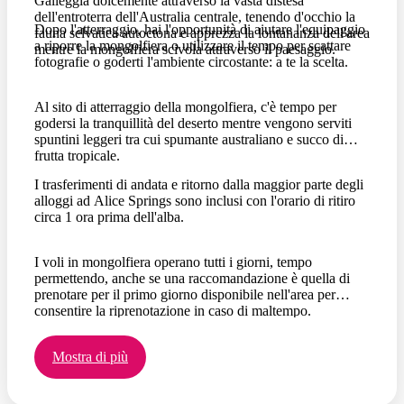
Galleggia dolcemente attraverso la vasta distesa
dell'entroterra dell'Australia centrale, tenendo d'occhio la
Dopo l'atterraggio, hai l'opportunità di aiutare l'equipaggio
fauna selvatica autoctona e apprezza la lontananza dell'area
a riporre la mongolfiera o utilizzare il tempo per scattare
mentre la mongolfiera scivola attraverso il paesaggio.
fotografie o goderti l'ambiente circostante: a te la scelta.
Al sito di atterraggio della mongolfiera, c'è tempo per
godersi la tranquillità del deserto mentre vengono serviti
spuntini leggeri tra cui spumante australiano e succo di
frutta tropicale.
I trasferimenti di andata e ritorno dalla maggior parte degli
alloggi ad Alice Springs sono inclusi con l'orario di ritiro
circa 1 ora prima dell'alba.
I voli in mongolfiera operano tutti i giorni, tempo
permettendo, anche se una raccomandazione è quella di
prenotare per il primo giorno disponibile nell'area per
consentire la riprenotazione in caso di maltempo.
Mostra di più