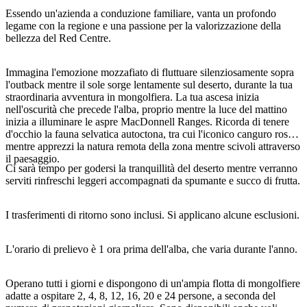
Essendo un'azienda a conduzione familiare, vanta un profondo
legame con la regione e una passione per la valorizzazione della
bellezza del Red Centre.
Cerca:
Immagina l'emozione mozzafiato di fluttuare silenziosamente sopra
l'outback mentre il sole sorge lentamente sul deserto, durante la tua
straordinaria avventura in mongolfiera. La tua ascesa inizia
nell'oscurità che precede l'alba, proprio mentre la luce del mattino
Sign
inizia a illuminare le aspre MacDonnell Ranges. Ricorda di tenere
up
d'occhio la fauna selvatica autoctona, tra cui l'iconico canguro rosso,
mentre apprezzi la natura remota della zona mentre scivoli attraverso
il paesaggio.
Ci sarà tempo per godersi la tranquillità del deserto mentre verranno
serviti rinfreschi leggeri accompagnati da spumante e succo di frutta.
I trasferimenti di ritorno sono inclusi. Si applicano alcune esclusioni.
L'orario di prelievo è 1 ora prima dell'alba, che varia durante l'anno.
Operano tutti i giorni e dispongono di un'ampia flotta di mongolfiere
adatte a ospitare 2, 4, 8, 12, 16, 20 e 24 persone, a seconda del