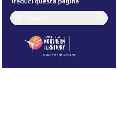
Traduci questa pagina
English
Italiano
English (UK)
Italiano
Deutsch
English (US)
日本語
English
简体中文
(Singapore)
繁體中文
Français
© Tourism and Events NT
Mostra tutte le foto