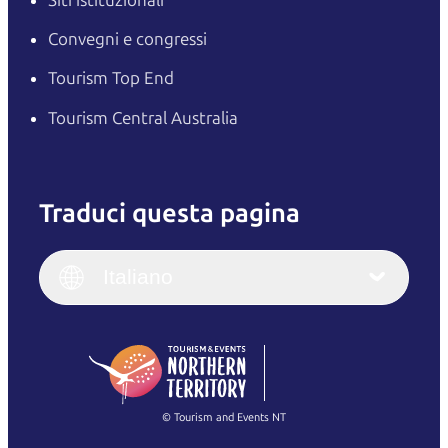
Convegni e congressi
Tourism Top End
Tourism Central Australia
Traduci questa pagina
English
Italiano
English (UK)
Italiano
Deutsch
English (US)
日本語
English
简体中文
(Singapore)
繁體中文
Français
© Tourism and Events NT
Mostra tutte le foto