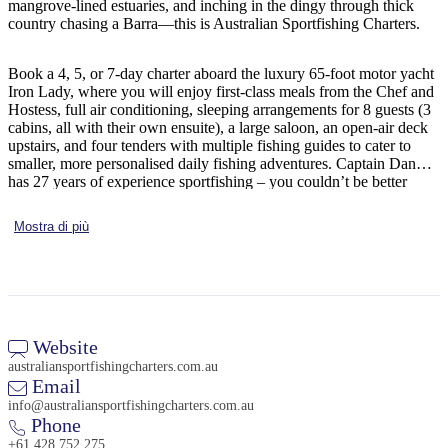
mangrove-lined estuaries, and inching in the dingy through thick
country chasing a Barra—this is Australian Sportfishing Charters.
Book a 4, 5, or 7-day charter aboard the luxury 65-foot motor yacht
Cerca:
Iron Lady, where you will enjoy first-class meals from the Chef and
Hostess, full air conditioning, sleeping arrangements for 8 guests (3
cabins, all with their own ensuite), a large saloon, an open-air deck
upstairs, and four tenders with multiple fishing guides to cater to
smaller, more personalised daily fishing adventures. Captain Dan
Sign
has 27 years of experience sportfishing – you couldn’t be better
up
looked after during your charter.
Mostra di più
Website
australiansportfishingcharters.com.au
Email
info@australiansportfishingcharters.com.au
Phone
+61 428 752 275