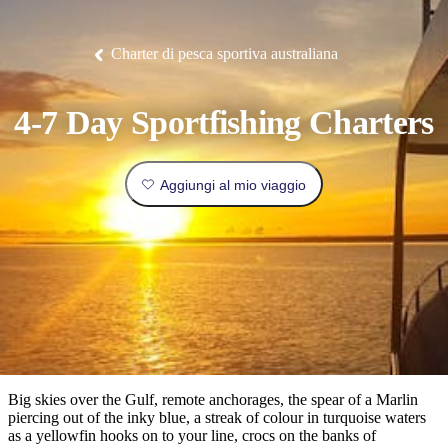
Litchfield
fauna
Park
tradizione
Arnhem
all’insegna
Luoghi
Esperienze
Isole
Land
del
I
Pianifica
Tiwi
Pesca
orientale.
lusso
da
Camping
Il
Idee
Tjorita
Charter di pesca sportiva australiana
e
Nitmiluk
di
/
luoghi
e
visitare
Mataranka
glamping
Gorge
viaggio
Karlu
Parco
Karlu/Devils
Nazionale
più
prenota
Marbles
Maguk
dei
Tipo
4-7 Day Sportfishing Charters
popolari
West
di
MacDonnell
viaggiatore
Informazioni
Cosa
Aggiungi al mio viaggio
Outback
pratiche
fare
e
Le
attività
esperienze
all'aperto
Strumenti
migliori
per
Pianifica
pianificare
il
Esplora
il
viaggio
per
viaggio
Big skies over the Gulf, remote anchorages, the spear of a Marlin
regioni
piercing out of the inky blue, a streak of colour in turquoise waters
as a yellowfin hooks on to your line, crocs on the banks of