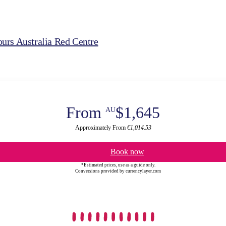
urs Australia Red Centre
From
$1,645
AU
Approximately From
€1,014.53
Book now
*Estimated prices, use as a guide only.
Conversions provided by currencylayer.com