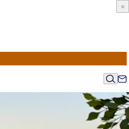
viaggio
oni