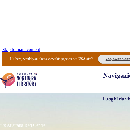
Skip to main content
Yes, switch sit
Hi there, would you like to view this page on our
USA
site?
Navigazi
Luoghi da vi
Pianifi
I l
urs Australia Red Centre