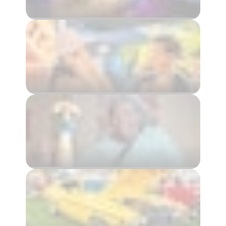
Darwin Region
5 – 23 August 2026
Marché du village de Parap
Darwin Region
La foule du désert
Alice Springs Region
10 September – 25 October 2026
Centre rouge NATS