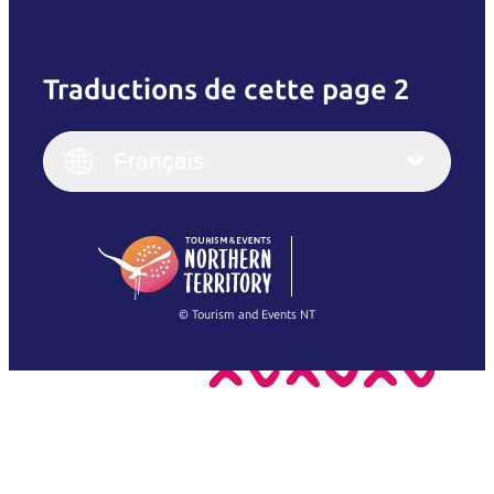
Traductions de cette page 2
English
Italiano
English (UK)
Français
Deutsch
English (US)
日本語
English
简体中文
(Singapore)
繁體中文
Français
© Tourism and Events NT