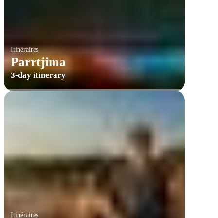
Itinéraires
Parrtjima
3-day itinerary
Itinéraires