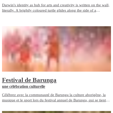
Darwin's identity as hub for arts and creativity is written on the wall,
literally. A brightly coloured turtle glides along the side of a
building, a giant crocodile watches over a supermarket and a
stunning portrait of the late musician Dr G Yunupingu overlooks a
laneway.
Festival de Barunga
une célébration culturelle
Célébrez avec la communauté de Barunga la culture aborigène, la
musique et le sport lors du festival annuel de Barunga, qui se tient
pendant le long week-end de l’anniversaire du roi au mois de juin.