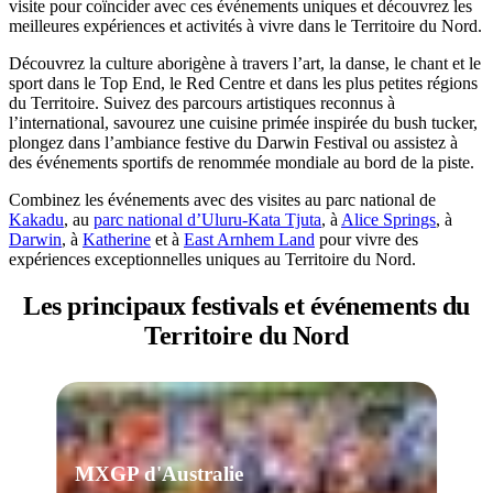
visite pour coïncider avec ces événements uniques et découvrez les
meilleures expériences et activités à vivre dans le Territoire du Nord.
Découvrez la culture aborigène à travers l’art, la danse, le chant et le
sport dans le Top End, le Red Centre et dans les plus petites régions
Rechercher:
du Territoire. Suivez des parcours artistiques reconnus à
l’international, savourez une cuisine primée inspirée du bush tucker,
plongez dans l’ambiance festive du Darwin Festival ou assistez à
des événements sportifs de renommée mondiale au bord de la piste.
Sign
Combinez les événements avec des visites au parc national de
up
Kakadu
, au
parc national d’Uluru-Kata Tjuta
, à
Alice Springs
, à
Darwin
, à
Katherine
et à
East Arnhem Land
pour vivre des
expériences exceptionnelles uniques au Territoire du Nord.
Les principaux festivals et
événements du
Territoire du Nord
MXGP d'Australie