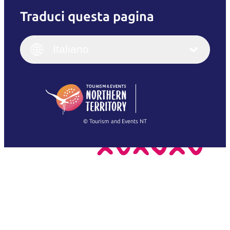
Traduci questa pagina
English
Italiano
English (UK)
Italiano
Deutsch
English (US)
日本語
English
简体中文
(Singapore)
繁體中文
Français
© Tourism and Events NT