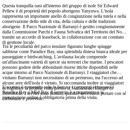
Questa tranquilla oasi all'interno del gruppo di isole Sir Edward
Pellew è di proprietà del popolo aborigeno Yanyuwa. L'isola
rappresenta un importante anello di congiunzione nella tutela e nella
conservazione dello stile di vita, della cultura e delle tradizioni
Cerca:
aborigene. Il Parco Nazionale di Barranyi è gestito congiuntamente
dalla Commissione Parchi e Fauna Selvatica del Territorio del Nord,
tramite un accordo di leaseback, in collaborazione con un comitato
di gestione locale.
Tra le peculiarità del parco insulare figurano lunghe spiagge
Sign
sabbiose come Paradice Bay, una splendida distesa bianca ideale per
up
passeggiate e birdwatching. L'avifauna locale comprende
un'affascinante varietà di specie sia terrestri che marine. I pescatori
possono godere delle abbondanti risorse ittiche disponibili nelle
acque intorno al Parco Nazionale di Barranyi. I viaggiatori che
visitano Barranyi non necessitano di un permesso, ma l'accesso ad
alcune aree dell'isola è vietato. Si raccomanda inoltre ai viaggiatori
L'accesso è consentito solo in barca e i campeggi si trovano a
di registrare la propria visita presso la Stazione dei Ranger di
Paradice Bay e Mud Bay. Il servizio è a pagamento e la
Borroloola. I servizi sono limitati, quindi è necessario portare con sé
prenotazione online è obbligatoria prima della visita.
carburante e provviste.