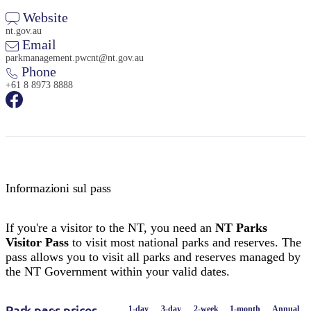
Website
nt.gov.au
Email
parkmanagement.pwcnt@nt.gov.au
Phone
+61 8 8973 8888
Informazioni sul pass
If you're a visitor to the NT, you need an
NT Parks
Visitor Pass
to visit most national parks and reserves. The
pass allows you to visit all parks and reserves managed by
the NT Government within your valid dates.
1-day
3-day
2-week
1-month
Annual