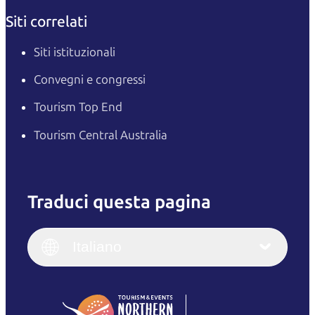
Siti correlati
Siti istituzionali
Convegni e congressi
Tourism Top End
Tourism Central Australia
Traduci questa pagina
English
Italiano
English (UK)
Italiano
Deutsch
English (US)
日本語
English
简体中文
(Singapore)