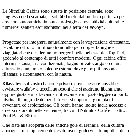
Le Nitmiluk Cabins sono situate in posizione centrale, sotto
l'ingresso della scarpata, a soli 600 metri dal punto di partenza per
crociere panoramiche in barca, noleggio canoe, attività culturali e
Cerca:
numerosi sentieri escursionistici nella terra dei Jawoyn.
Progettate per integrarsi naturalmente con la vegetazione circostante,
le cabine offrono un rifugio tranquillo per coppie, famiglie e
Sign
viaggiatori che desiderano immergersi nella bellezza del Top End,
up
godendo al contempo di tutti i comfort moderni. Ogni cabina offre
interni spaziosi, aria condizionata, bagno privato, angolo cottura
attrezzato e un ampio balcone esterno dove gli ospiti possono
rilassarsi e riconnettersi con la natura.
Rilassatevi sul vostro balcone privato, dove spesso è possibile
avvistare wallaby e uccelli autoctoni che si aggirano liberamente,
oppure gustate una bevanda rinfrescante e un pasto leggero a bordo
piscina, il luogo ideale per rinfrescarsi dopo una giornata di
avventura ed esplorazione. Gli ospiti hanno inoltre facile accesso a
diversi ristoranti nelle vicinanze, tra cui il Nitmiluk Café e il Jatti
Pool Bar & Bistro.
Che siate alla scoperta delle antiche gole di arenaria, della cultura
aborigena o semplicemente desiderosi di godervi la tranquillità della