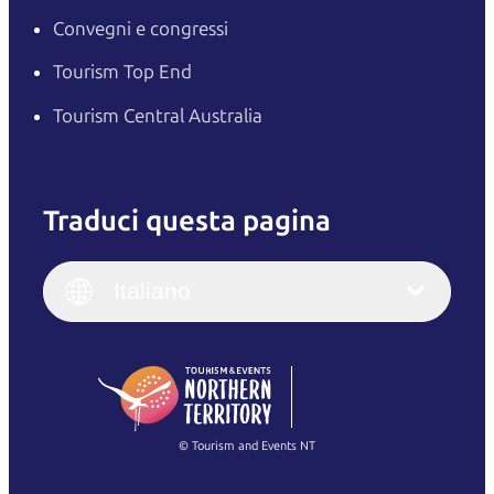
Convegni e congressi
Tourism Top End
Tourism Central Australia
Traduci questa pagina
English
Italiano
English (UK)
Italiano
Deutsch
English (US)
日本語
English
简体中文
(Singapore)
繁體中文
Français
© Tourism and Events NT
Mostra tutte le foto