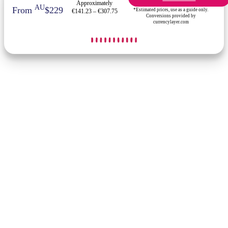
Approximately
AU
From
$229
*Estimated prices, use as a guide only.
€141.23 – €307.75
Conversions provided by
currencylayer.com