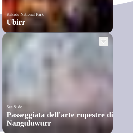
Kakadu National Park
Ubirr
See & do
Passeggiata dell'arte rupestre di
Nanguluwurr