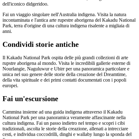
dell'iconico didgeridoo.
Fai un viaggio singolare nell'Australia indigena. Visita la natura
incontaminata e l'antica arte rupestre aborigena del Kakadu National
Cerca:
Park, terra d'origine di una cultura indigena risalente a migliaia di
anni.
Condividi storie antiche
Sign
Il Kakadu National Park ospita delle più grandi collezioni di arte
up
rupstre aborigena al mondo. Visita le incredibili gallerie esterne di
Nourlangie, Naguluwur e Ubirr per una panoramica particolare e
unica nel suo genere delle storie della creazione del Dreamtime,
della vita spirituale e dei primi contatti documentati con i popoli
europei.
Fai un'escursione
Cammina insieme ad una guida indigena attraverso il Kakadu
National Park per una panoramica veramente affascinante nella
cultura indigena. Fai un passo indietro nel tempo e scopri i cibi
tradizionali, ascolta le storie della creazione, allenati a intrecciare
cesti, e individua coccodrilli, dinghi e wallaby lungo la sponda del