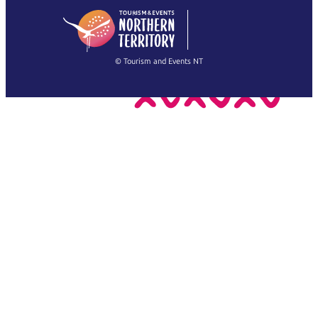
English
简体中文
(Singapore)
繁體中文
Français
© Tourism and Events NT