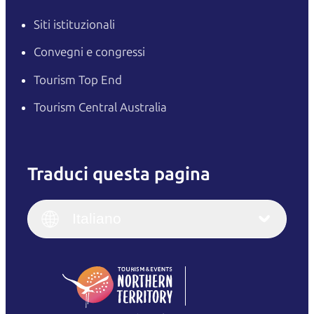
Siti istituzionali
Convegni e congressi
Tourism Top End
Tourism Central Australia
Traduci questa pagina
English
Italiano
English (UK)
Italiano
Deutsch
English (US)
日本語
English
简体中文
(Singapore)
繁體中文
Français