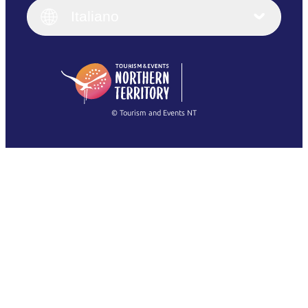
English (UK)
Italiano
Deutsch
English (US)
日本語
English
简体中文
(Singapore)
繁體中文
Français
© Tourism and Events NT
Mostra tutte le foto