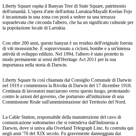
Liberty Square ospita il Banyan Tree di State Square, patrimonio
dell'umanità. L'opera d'arte dell'artista Larrakia/Mayalli Keelan Fejo
è incastonata in una zona con posti a sedere su una terrazza
sopraelevata che circonda l'albero, che ha un significato culturale per
Cerca:
la popolazione locale di Larrakia.
Con oltre 200 anni, questo banyan è un residuo dell'originale foresta
di viti monsoniche. È sopravvissuto a cicloni, bombe e a un'intensa
Sign
attività di sviluppo edilizio. Nel 1994, l'albero è stato protetto in
up
modo permanente ai sensi dell'Heritage Act 2011 per la sua
importanza nella storia di Darwin.
Liberty Square fu così chiamata dal Consiglio Comunale di Darwin
nel 1919 e commemora la Rivolta di Darwin del 17 dicembre 1918.
Centinaia di lavoratori marciarono verso questo luogo, protestando
contro le azioni del governo, che portarono all'istituzione di una
Commissione Reale sull'amministrazione del Territorio del Nord.
La Cable Station, responsabile della manutenzione del cavo di
comunicazione sottomarino che si estendeva dall'Indonesia a
Darwin, dove si univa alla Overland Telegraph Line, fu costruita qui
negli anni '70 del XIX secolo. Fu gravemente danneggiata dai