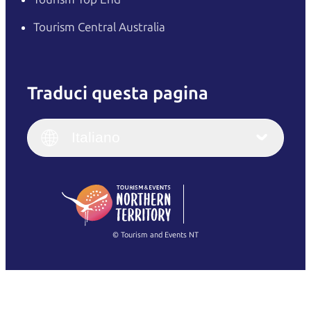
Tourism Central Australia
Traduci questa pagina
English
Italiano
English (UK)
Italiano
Deutsch
English (US)
日本語
English
简体中文
(Singapore)
繁體中文
Français
© Tourism and Events NT
Mostra tutte le foto