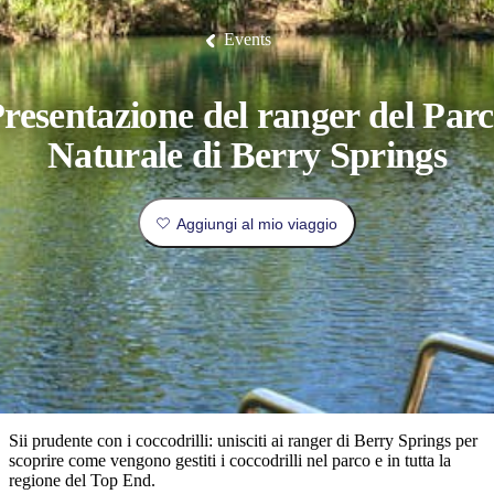
Litchfield
fauna
Park
tradizione
Arnhem
all’insegna
Luoghi
Esperienze
Isole
Land
del
Events
I
Pianifica
Tiwi
Pesca
orientale.
lusso
da
Camping
Il
Idee
Tjorita
e
Nitmiluk
di
/
luoghi
e
visitare
Mataranka
glamping
Gorge
viaggio
Karlu
Parco
Karlu/Devils
Nazionale
più
prenota
resentazione del ranger del Par
Marbles
Maguk
dei
Tipo
popolari
West
di
Naturale di Berry Springs
MacDonnell
viaggiatore
Informazioni
Cosa
Outback
pratiche
Aggiungi al mio viaggio
fare
e
Le
attività
esperienze
all'aperto
Strumenti
migliori
per
Pianifica
pianificare
il
Esplora
il
viaggio
per
viaggio
Sii prudente con i coccodrilli: unisciti ai ranger di Berry Springs per
regioni
scoprire come vengono gestiti i coccodrilli nel parco e in tutta la
regione del Top End.