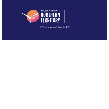
English (US)
日本語
English
简体中文
(Singapore)
繁體中文
Français
© Tourism and Events NT
Mostra tutte le foto