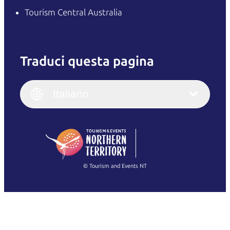
Tourism Central Australia
Traduci questa pagina
English
Italiano
English (UK)
Italiano
Deutsch
English (US)
日本語
English
简体中文
(Singapore)
繁體中文
Français
© Tourism and Events NT
Mostra tutte le foto