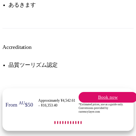
あるきます
Accreditation
品質ツーリズム認定
Book now
Approximately ¥4,542.61
AU
From
$50
*Estimated prices, use as a guide only.
– ¥16,353.40
Conversions provided by
currencylayer.com