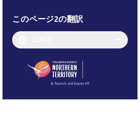
このページ2の翻訳
English
Italiano
English (UK)
日本語
Deutsch
English (US)
日本語
English
简体中文
(Singapore)
繁體中文
Français
© Tourism and Events NT
すべての写真を表示