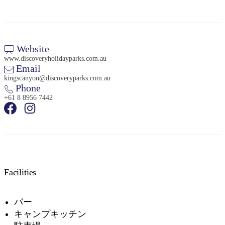
Website
www.discoveryholidayparks.com.au
検
Email
索:
kingscanyon@discoveryparks.com.au
Phone
+61 8 8956 7442
Sign
up
Facilities
バー
キャンプキッチン