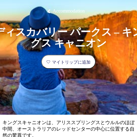
ブ
グ
ネ
ン
園
物
園
統
ィ
立
な
ル
ラ
ル
諸
釣
公
体
ズ
ン
国
旅
ナ
Accommodation
最
島
り
園
験
保
ピ
立
の
護
ン
公
コ
も
ビ
区
グ
園
ツ
人
ディスカバリー パークス – キ
ゲ
体
計
気
ー
グス キャニオン
験
画
が
シ
と
高
予
い
ョ
マイトリップに追加
約
場
旅
ン
所
行
タ
エ
イ
実
リ
プ
用
ア
ア
的
ウ
な
ト
キングスキャニオンは、アリススプリングスとウルルのほぼ
情
バ
現
中間、オーストラリアのレッドセンターの中心に位置する自
報
ッ
地
然の驚異です。