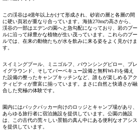
ア
ク
で
ク
と
し
この渓谷は4億年以上かけて形成され、砂岩の層と各層の間
テ
ア
に硬い頁岩が重なり合っています。海抜270mの高さから、
た
計
ィ
渓谷の一部はエデンの園へと急勾配になっており、岩のプー
ウ
い
画
ビ
ルに沿って緑豊かな植物が生い茂っています。これらのプー
ト
こ
ツ
ルでは、在来の動物たちが水を飲みに来る姿をよく見かけま
テ
ド
と
ー
す。
ィ
ア
ル
スイミングプール、ミニゴルフ、バウンシングピロー、プレ
イグラウンド、そしてバーベキュー設備と無料Wi-Fiを備え
た設備の整ったキャンプキッチンなど、誰もが楽しめるアク
地
ティビティが豊富に揃っています。まさに自然と快適さが融
旅
域
合した究極の体験です。
行
ご
を
と
園内にはバックパッカー向けのロッジとキャンプ場があり、
計
に
あらゆる旅行者に宿泊施設を提供しています。公園の施設
画
は、この古代の荒々しい景観の真ん中にある便利なオアシス
散
す
を提供しています。
策
る