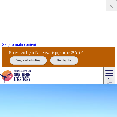
Skip to main content
Hi there, would you like to view this page on our
USA
site?
Yes, switch sites
No thanks
ジ
カ
ョ
ウ
フ
ア
ル
リ
ル
ェ
ウ
お
ル
ッ
ル/
フ
ガ
ス
ト
得
メニ
リ
カ
ト
エ
先
ー
イ
ュー
ア
テ
交
ド
な
ッ
ル
ジ
ア
住
ド
ド
リ
ィ
通
カ
ア・
プ
チ
ル
ャ/
ー
民
ダ
＆
同
ス
バ
機
カ
ア
ラ
フ
/
キ
ウ
ズ
文
宿
ー
ド
行
ス
ル
関
ド
ク
ン
ィ
ワ
ラ
デ
ャ
ェ
ロ
化
泊
ウ
リ
ツ
プ
と
＆
ゥ
テ
＆
ー
自
タ
ニ
グ
ビ
ン
ス
ッ
体
施
ィ
ン
ア
メ
リ
イ
レ
国
ィ
オ
ル
然
ル
ト
ジ
ル
ピ
ト
ク
験
設
ン
ク
ー
ン
ベ
ン
立
ビ
フ
ド
と
カ
歴
ミ
ュ
ズ・
ン
マ
グ
ン
タ
公
テ
ァ
国
野
国
史
イ
テ
ル
ア
マ
グ
ク
ズ
ト
ル
園
ィ
ー
立
生
立
と
ィ
ク
リ
ー
&
ド
公
生
公
伝
ウ
国
ー