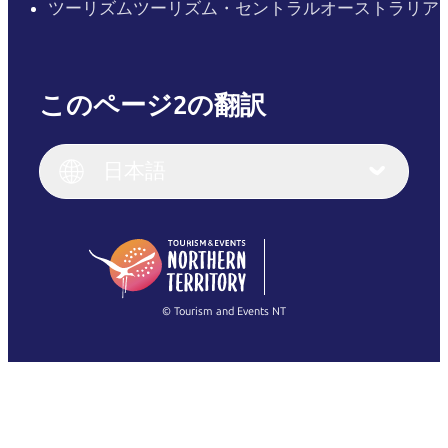
ツーリズムツーリズム・セントラルオーストラリア
このページ2の翻訳
English
Italiano
English (UK)
日本語
Deutsch
English (US)
日本語
English
简体中文
(Singapore)
繁體中文
Français
© Tourism and Events NT
すべての写真を表示