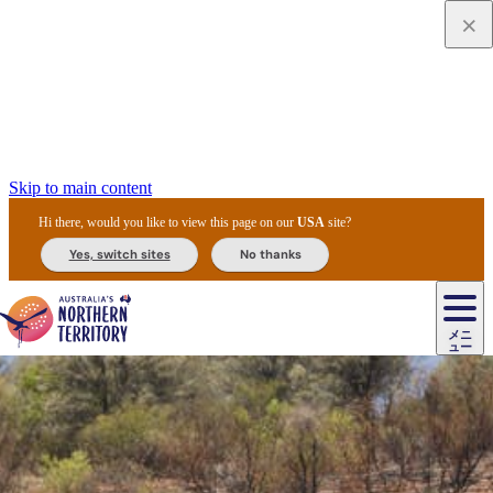
Skip to main content
Hi there, would you like to view this page on our
USA
site?
Yes, switch sites
No thanks
ジ
カ
ョ
ウ
フ
ア
ル
リ
ル
ェ
ウ
お
ル
ッ
ル/
フ
ガ
ス
ト
得
メニ
リ
カ
ト
エ
先
ー
イ
ュー
ア
テ
交
ド
な
ッ
ル
ジ
ア
住
ド
ド
リ
ィ
通
カ
ア・
プ
チ
ル
ャ/
ー
民
ダ
＆
同
ス
バ
機
カ
ア
ラ
フ
/
キ
ウ
ズ
文
宿
ー
ド
行
ス
ル
関
ド
ク
ン
ィ
ワ
ラ
デ
ャ
ェ
ロ
化
泊
ウ
リ
ツ
プ
と
＆
ゥ
テ
＆
ー
自
タ
ニ
グ
ビ
ン
ス
ッ
体
施
ィ
ン
ア
メ
リ
イ
レ
国
ィ
オ
ル
然
ル
ト
ジ
ル
ピ
ト
ク
験
設
ン
ク
ー
ン
ベ
ン
立
ビ
フ
ド
と
カ
歴
ミ
ュ
ズ・
ン
マ
グ
ン
タ
公
テ
ァ
国
野
国
史
イ
テ
ル
ア
マ
グ
ク
ズ
ト
ル
園
ィ
ー
立
生
立
と
ィ
ク
リ
ー
&
ド
公
生
公
伝
ウ
国
ー