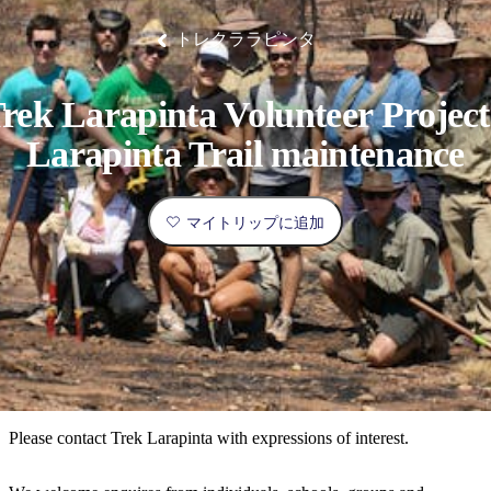
ブ
グ
ネ
ン
園
物
園
統
ィ
立
な
ル
ラ
ル
諸
釣
公
体
ズ
ン
国
旅
ナ
トレクララピンタ
最
島
り
園
験
保
ピ
立
の
護
ン
公
コ
も
ビ
区
グ
園
ツ
人
rek Larapinta Volunteer Project
ゲ
体
計
気
ー
Larapinta Trail maintenance
験
画
が
シ
と
高
予
い
ョ
マイトリップに追加
約
場
旅
ン
所
行
タ
エ
イ
実
リ
プ
用
ア
ア
的
ウ
な
ト
Please contact Trek Larapinta with expressions of interest.
情
バ
現
報
ッ
地