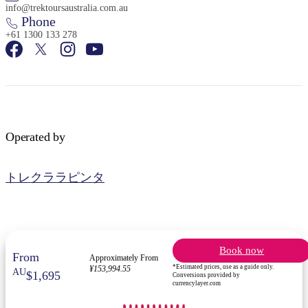
info@trektoursaustralia.com.au
Phone
+61 1300 133 278
検
索:
Operated by
Sign
トレクララピンタ
up
Book now
From
Approximately From
*Estimated prices, use as a guide only.
¥153,994.55
AU
$1,695
Conversions provided by
currencylayer.com