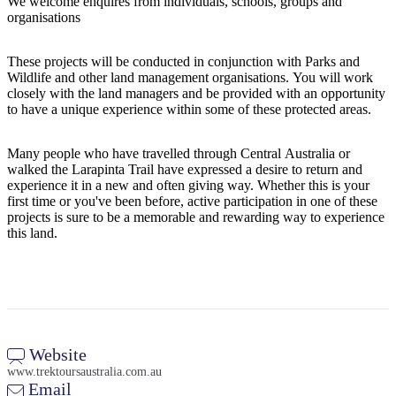
We welcome enquires from individuals, schools, groups and
ア
ク
で
organisations
ク
と
し
テ
ア
These projects will be conducted in conjunction with Parks and
た
計
ィ
Wildlife and other land management organisations. You will work
ウ
い
画
closely with the land managers and be provided with an opportunity
ビ
ト
こ
ツ
to have a unique experience within some of these protected areas.
テ
ド
と
ー
ィ
ア
Many people who have travelled through Central Australia or
ル
walked the Larapinta Trail have expressed a desire to return and
experience it in a new and often giving way. Whether this is your
first time or you've been before, active participation in one of these
projects is sure to be a memorable and rewarding way to experience
地
this land.
旅
域
行
ご
を
と
計
に
画
散
Website
す
策
www.trektoursaustralia.com.au
る
Email