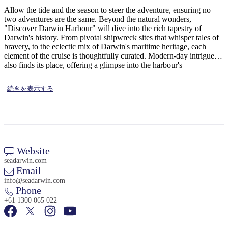
ア
ク
で
Allow the tide and the season to steer the adventure, ensuring no
ク
two adventures are the same. Beyond the natural wonders,
と
し
テ
"Discover Darwin Harbour" will dive into the rich tapestry of
ア
た
計
Darwin's history. From pivotal shipwreck sites that whisper tales of
ィ
ウ
bravery, to the eclectic mix of Darwin's maritime heritage, each
い
画
ビ
element of the cruise is thoughtfully curated. Modern-day intrigue
ト
こ
ツ
also finds its place, offering a glimpse into the harbour's
テ
ド
contemporary significance. This blend of exploration, history, and
と
ー
ィ
unexpected discoveries makes "Discover Darwin Harbour" an
ア
続きを表示する
ル
essential experience for anyone looking to connect with the heart
and soul of Darwin. Whether it's navigating through mangrove
waterways to check on a crocodile trap or making a spontaneous
visit to a sandbar, the cruise promises surprise or adventure at every
turn.
地
旅
域
Website
行
ご
seadarwin.com
を
Email
と
計
info@seadarwin.com
に
Phone
画
散
+61 1300 065 022
す
策
る