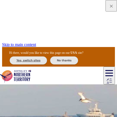
Skip to main content
Hi there, would you like to view this page on our
USA
site?
Yes, switch sites
No thanks
ジ
カ
ョ
ウ
フ
ア
ル
リ
ル
ェ
ウ
お
ル
ッ
ル/
フ
ガ
ス
ト
得
メニ
リ
カ
ト
エ
先
ー
イ
ュー
ア
テ
交
ド
な
ッ
ル
ジ
ア
住
ド
ド
リ
ィ
通
カ
ア・
プ
チ
ル
ャ/
ー
民
ダ
＆
同
ス
バ
機
カ
ア
ラ
フ
/
キ
ウ
ズ
文
宿
ー
ド
行
ス
ル
関
ド
ク
ン
ィ
ワ
ラ
デ
ャ
ェ
ロ
化
泊
ウ
リ
ツ
プ
と
＆
ゥ
テ
＆
ー
自
タ
ニ
グ
ビ
ン
ス
ッ
体
施
ィ
ン
ア
メ
リ
イ
レ
国
ィ
オ
ル
然
ル
ト
ジ
ル
ピ
ト
ク
験
設
ン
ク
ー
ン
ベ
ン
立
ビ
フ
ド
と
カ
歴
ミ
ュ
ズ・
ン
マ
グ
ン
タ
公
テ
ァ
国
野
国
史
イ
テ
ル
ア
マ
グ
ク
ズ
ト
ル
園
ィ
ー
立
生
立
と
ィ
ク
リ
ー
&
ド
公
生
公
伝
ウ
国
ー