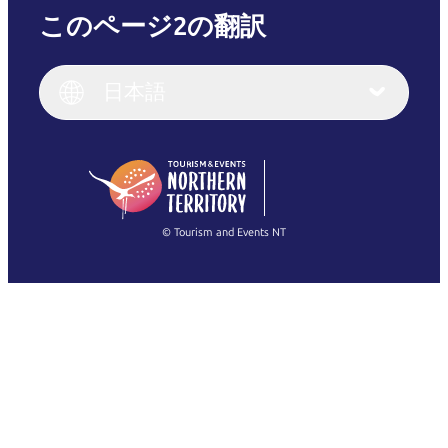
このページ2の翻訳
English
Italiano
English (UK)
日本語
Deutsch
English (US)
日本語
English
简体中文
(Singapore)
繁體中文
Français
© Tourism and Events NT
すべての写真を表示