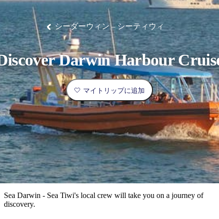
ブ
グ
ネ
ン
園
物
園
統
ィ
立
な
ル
ラ
ル
諸
釣
公
体
ズ
ン
国
旅
ナ
最
島
り
園
験
保
ピ
立
の
シーダーウィン – シーティウィ
護
ン
公
コ
も
ビ
区
グ
園
ツ
人
ゲ
Discover Darwin Harbour Cruis
体
計
気
ー
験
画
が
シ
と
高
マイトリップに追加
予
い
ョ
約
場
旅
ン
所
行
タ
エ
イ
実
リ
プ
用
ア
ア
的
ウ
な
ト
Sea Darwin - Sea Tiwi's local crew will take you on a journey of
情
バ
現
discovery.
報
ッ
地