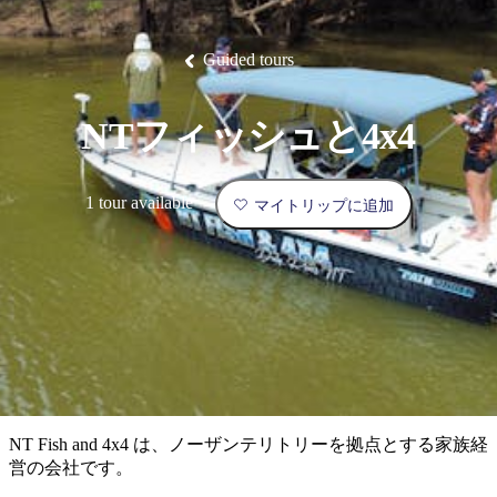
ブ
グ
ネ
ン
園
物
園
統
ィ
立
な
ル
ラ
ル
諸
釣
公
体
ズ
ン
国
旅
ナ
最
島
り
園
験
保
ピ
立
の
Guided tours
護
ン
公
コ
も
ビ
区
グ
園
ツ
人
ゲ
NTフィッシュと4x4
体
計
気
ー
験
画
が
シ
と
高
1 tour available
マイトリップに追加
予
い
ョ
約
場
旅
ン
所
行
タ
エ
イ
実
リ
プ
用
ア
ア
的
ウ
な
ト
NT Fish and 4x4 は、ノーザンテリトリーを拠点とする家族経
情
バ
現
営の会社です。
報
ッ
地