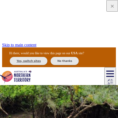
Skip to main content
Hi there, would you like to view this page on our
USA
site?
Yes, switch sites
No thanks
ジ
カ
ョ
ウ
フ
ア
ル
リ
ル
ェ
ウ
お
ル
ッ
ル/
フ
ガ
ス
ト
得
メニ
リ
カ
ト
エ
先
ー
イ
ュー
ア
テ
交
ド
な
ッ
ル
ジ
ア
住
ド
ド
リ
ィ
通
カ
ア・
プ
チ
ル
ャ/
ー
民
ダ
＆
同
ス
バ
機
カ
ア
ラ
フ
/
キ
ウ
ズ
文
宿
ー
ド
行
ス
ル
関
ド
ク
ン
ィ
ワ
ラ
デ
ャ
ェ
ロ
化
泊
ウ
リ
ツ
プ
と
＆
ゥ
テ
＆
ー
自
タ
ニ
グ
ビ
ン
ス
ッ
体
施
ィ
ン
ア
メ
リ
イ
レ
国
ィ
オ
ル
然
ル
ト
ジ
ル
ピ
ト
ク
験
設
ン
ク
ー
ン
ベ
ン
立
ビ
フ
ド
と
カ
歴
ミ
ュ
ズ・
ン
マ
グ
ン
タ
公
テ
ァ
国
野
国
史
イ
テ
ル
ア
マ
グ
ク
ズ
ト
ル
園
ィ
ー
立
生
立
と
ィ
ク
リ
ー
&
ド
公
生
公
伝
ウ
国
ー