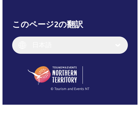
このページ2の翻訳
English
Italiano
English (UK)
日本語
Deutsch
English (US)
日本語
English
简体中文
(Singapore)
繁體中文
Français
© Tourism and Events NT
すべての写真を表示