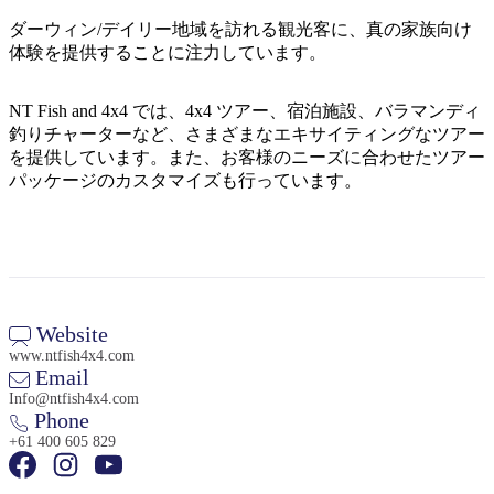
ア
ク
で
ダーウィン/デイリー地域を訪れる観光客に、真の家族向け
ク
と
し
体験を提供することに注力しています。
テ
ア
た
計
ィ
ウ
い
画
NT Fish and 4x4 では、4x4 ツアー、宿泊施設、バラマンディ
ビ
ト
釣りチャーターなど、さまざまなエキサイティングなツアー
こ
ツ
テ
を提供しています。また、お客様のニーズに合わせたツアー
ド
と
ー
ィ
パッケージのカスタマイズも行っています。
ア
ル
地
旅
域
行
Website
ご
www.ntfish4x4.com
を
と
Email
計
に
Info@ntfish4x4.com
画
Phone
散
+61 400 605 829
す
策
る