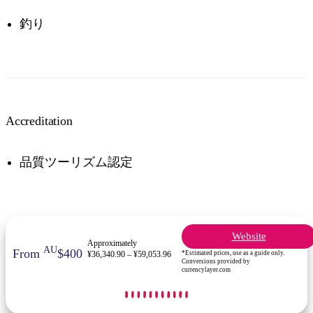
釣り
Accreditation
品質ツーリズム認定
Website
Approximately
AU
From
$400
*Estimated prices, use as a guide only.
¥36,340.90 – ¥59,053.96
Conversions provided by
currencylayer.com