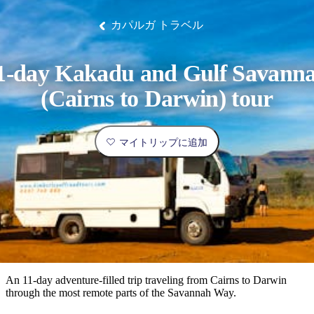
ブ
グ
ネ
ン
園
物
園
統
ィ
立
な
ル
ラ
ル
諸
釣
公
体
ズ
ン
国
旅
ナ
カパルガ トラベル
最
島
り
園
験
保
ピ
立
の
護
ン
公
コ
も
ビ
区
グ
園
ツ
人
1-day Kakadu and Gulf Savann
ゲ
体
計
気
ー
(Cairns to Darwin) tour
験
画
が
シ
と
高
予
い
ョ
マイトリップに追加
約
場
旅
ン
所
行
タ
エ
イ
実
リ
プ
用
ア
ア
的
ウ
な
ト
An 11-day adventure-filled trip traveling from Cairns to Darwin
情
バ
現
through the most remote parts of the Savannah Way.
報
ッ
地