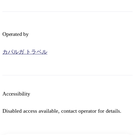
Operated by
検
索:
カパルガ トラベル
Sign
up
Accessibility
Disabled access available, contact operator for details.