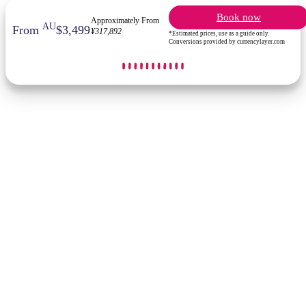
Book now
Approximately From
AU
From
$3,499
¥317,892
*Estimated prices, use as a guide only.
Conversions provided by currencylayer.com