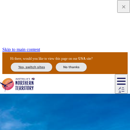
Skip to main content
Hi there, would you like to view this page on our
USA
site?
Yes, switch sites
No thanks
ジ
カ
ョ
ウ
フ
ア
ル
リ
ル
ェ
ウ
お
ル
ッ
ル/
フ
ガ
ス
ト
得
メニ
リ
カ
ト
エ
先
ー
イ
ュー
ア
テ
交
ド
な
ッ
ル
ジ
ア
住
ド
ド
リ
ィ
通
カ
ア・
プ
チ
ル
ャ/
ー
民
ダ
＆
同
ス
バ
機
カ
ア
ラ
フ
/
キ
ウ
ズ
文
宿
ー
ド
行
ス
ル
関
ド
ク
ン
ィ
ワ
ラ
デ
ャ
ェ
ロ
化
泊
ウ
リ
ツ
プ
と
＆
ゥ
テ
＆
ー
自
タ
ニ
グ
ビ
ン
ス
ッ
体
施
ィ
ン
ア
メ
リ
イ
レ
国
ィ
オ
ル
然
ル
ト
ジ
ル
ピ
ト
ク
験
設
ン
ク
ー
ン
ベ
ン
立
ビ
フ
ド
と
カ
歴
ミ
ュ
ズ・
ン
マ
グ
ン
タ
公
テ
ァ
国
野
国
史
イ
テ
ル
ア
マ
グ
ク
ズ
ト
ル
園
ィ
ー
立
生
立
と
ィ
ク
リ
ー
&
ド
公
生
公
伝
ウ
国
ー