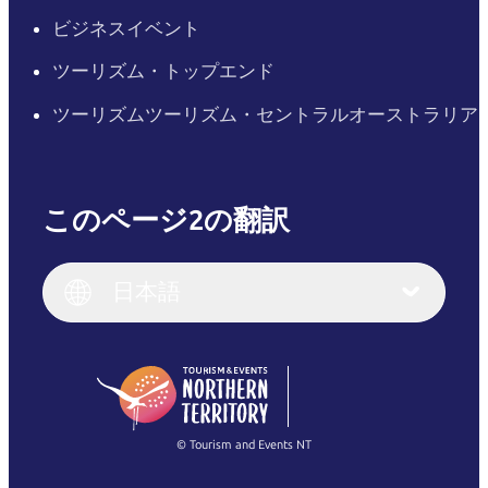
ビジネスイベント
ツーリズム・トップエンド
ツーリズムツーリズム・セントラルオーストラリア
このページ2の翻訳
English
Italiano
English (UK)
日本語
Deutsch
English (US)
日本語
English
简体中文
(Singapore)
繁體中文
Français
© Tourism and Events NT
すべての写真を表示