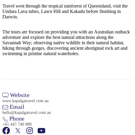
ア
ク
で
Travel west through the tropical rainforest of Queensland, visit the
ク
Undara Lava tubes, Lawn Hill and Kakadu before finishing in
と
し
テ
Darwin.
ア
た
計
ィ
ウ
い
画
The tours are focused on providing you with an Australian outback
ビ
ト
こ
ツ
adventure and explore the best natural attractions along the
テ
Savannah Way; observing native wildlife in their natural habitat,
ド
と
ー
ィ
hiking through gorges, discovering ancient aboriginal rock art and
ア
ル
swimming in pristine natural waterholes.
地
旅
域
行
ご
Website
を
と
www.kapalgatravel.com.au
Email
計
に
hello@kapalgatravel.com.au
画
散
Phone
す
策
+61 447 740 880
る