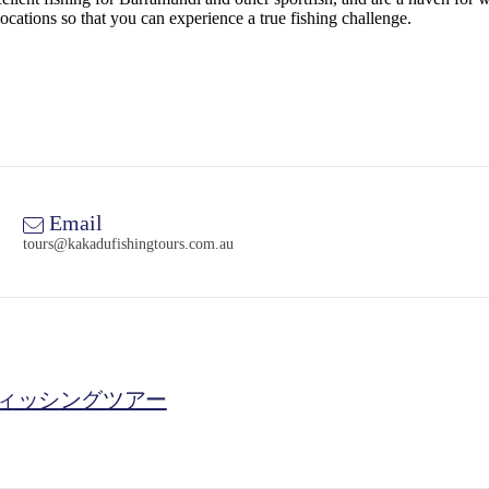
ocations so that you can experience a true fishing challenge.
Email
tours@kakadufishingtours.com.au
ィッシングツアー