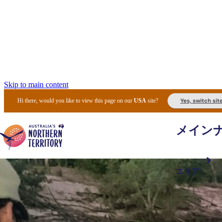
Skip to main content
Yes, switch sit
Hi there, would you like to view this page on our
USA
site?
メイン
エリア