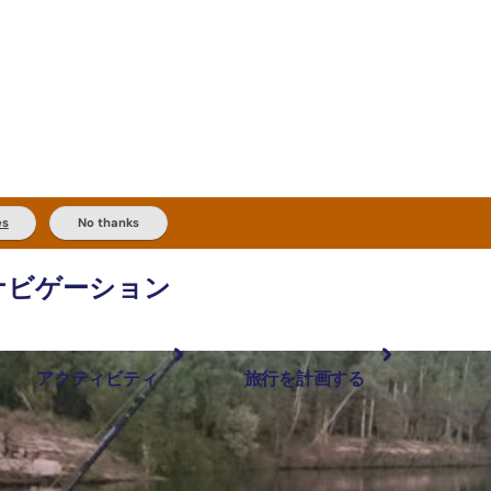
es
No thanks
ナビゲーション
アクティビティ
旅行を計画する
最も人気が高い場所
計画と予約
体験
旅行タイプ
アウトバックとアウトドア
実用的な情報
現地でしたいこと
計画ツール
地域ごとに散
検索: