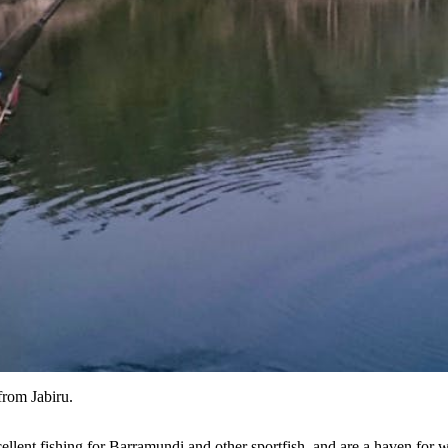
from Jabiru.
llent fishing for Barramundi and other sportfish, and are a haven for w