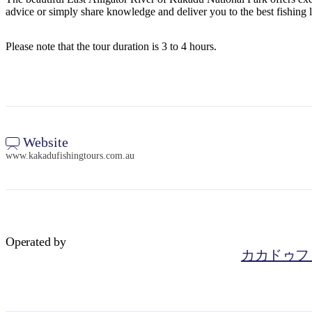
advice or simply share knowledge and deliver you to the best fishing l
Please note that the tour duration is 3 to 4 hours.
Website
www.kakadufishingtours.com.au
Operated by
カカドゥフ