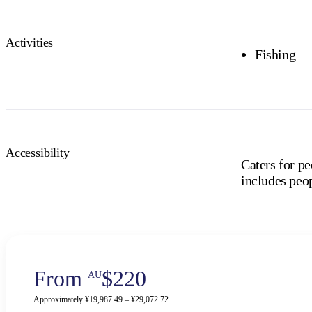
Activities
Fishing
Accessibility
Caters for pe
includes peop
From
$220
AU
Approximately ¥19,987.49 – ¥29,072.72