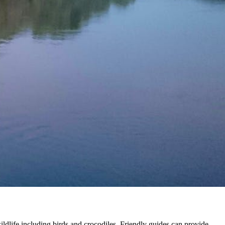
ildlife including birds and crocodiles. Friendly guides can provide