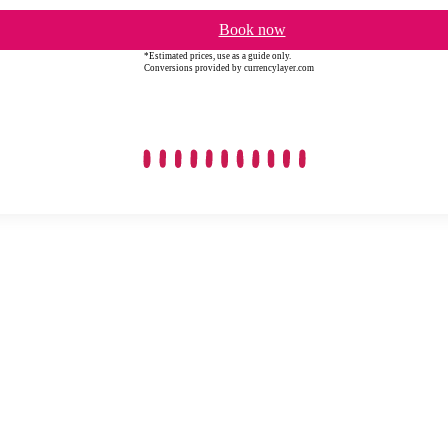
Book now
*Estimated prices, use as a guide only.
Conversions provided by currencylayer.com