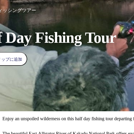
ィッシングツアー
f Day Fishing Tour
リップに追加
Enjoy an unspoiled wilderness on this half day fishing tour departing 
The beautiful East Alligator River of Kakadu National Park offers exce