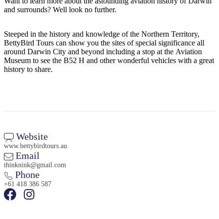
Want to learn more about the astounding aviation history of Darwin
ア
ク
で
and surrounds? Well look no further.
ク
と
し
テ
ア
Steeped in the history and knowledge of the Northern Territory,
た
計
ィ
BettyBird Tours can show you the sites of special significance all
ウ
い
画
around Darwin City and beyond including a stop at the Aviation
ビ
ト
こ
ツ
Museum to see the B52 H and other wonderful vehicles with a great
テ
history to share.
ド
と
ー
ィ
ア
ル
地
旅
Website
域
www.bettybirdtours.au
行
ご
Email
を
と
thinknink@gmail.com
計
Phone
に
+61 418 386 587
画
散
す
策
る