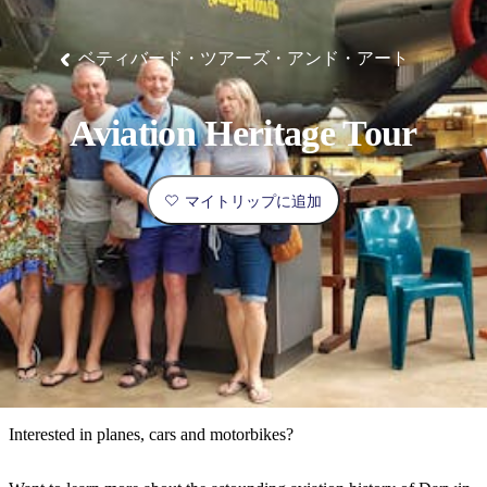
ブ
グ
ネ
ン
園
物
園
統
ィ
立
な
ル
ラ
ル
諸
釣
公
体
ズ
ン
国
旅
ナ
最
島
り
園
験
保
ピ
立
の
ベティバード・ツアーズ・アンド・アート
護
ン
公
コ
も
ビ
区
グ
園
ツ
人
ゲ
Aviation Heritage Tour
体
計
気
ー
験
画
が
シ
と
高
マイトリップに追加
予
い
ョ
約
場
旅
ン
所
行
タ
エ
イ
実
リ
プ
用
ア
ア
的
ウ
な
ト
Interested in planes, cars and motorbikes?
情
バ
現
報
ッ
地