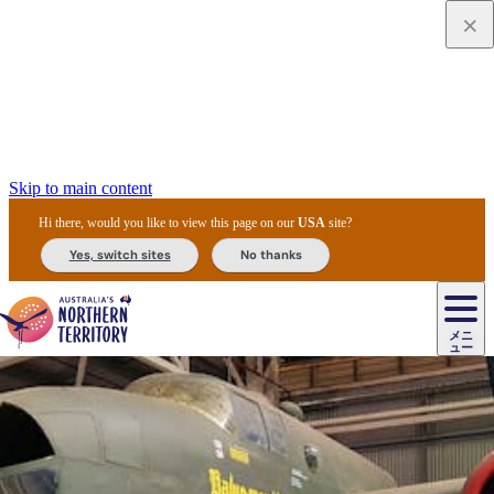
Skip to main content
Hi there, would you like to view this page on our
USA
site?
Yes, switch sites
No thanks
ジ
カ
ョ
ウ
フ
ア
ル
リ
ル
ェ
ウ
お
ル
ッ
ル/
フ
ガ
ス
ト
得
メニ
リ
カ
ト
エ
先
ー
イ
ュー
ア
テ
交
ド
な
ッ
ル
ジ
ア
住
ド
ド
リ
ィ
通
カ
ア・
プ
チ
ル
ャ/
ー
民
ダ
＆
同
ス
バ
機
カ
ア
ラ
フ
/
キ
ウ
ズ
文
宿
ー
ド
行
ス
ル
関
ド
ク
ン
ィ
ワ
ラ
デ
ャ
ェ
ロ
化
泊
ウ
リ
ツ
プ
と
＆
ゥ
テ
＆
ー
自
タ
ニ
グ
ビ
ン
ス
ッ
体
施
ィ
ン
ア
メ
リ
イ
レ
国
ィ
オ
ル
然
ル
ト
ジ
ル
ピ
ト
ク
験
設
ン
ク
ー
ン
ベ
ン
立
ビ
フ
ド
と
カ
歴
ミ
ュ
ズ・
ン
マ
グ
ン
タ
公
テ
ァ
国
野
国
史
イ
テ
ル
ア
マ
グ
ク
ズ
ト
ル
園
ィ
ー
立
生
立
と
ィ
ク
リ
ー
&
ド
公
生
公
伝
ウ
国
ー