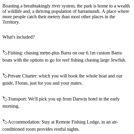
ア
ク
で
Boasting a breathtakingly river system, the park is home to a wealth
ク
of wildlife and, a thriving population of barramundi. A place where
と
し
テ
more people catch their metery than most other places in the
ア
た
計
Territory.
ィ
ウ
い
画
ビ
ト
こ
ツ
What's included?
テ
ド
と
ー
ィ
ア
ル
🏷️Fishing: chasing metre-plus Barra on our 6.1m custom Barra
boats with the options to go for reef fishing chasing large Jewfish.
🏷️Private Charter: which you will book the whole boat and our
地
旅
guide, Floran, just for you and your mates.
域
行
ご
を
🏷️Transport: We'll pick you up from Darwin hotel in the early
と
計
morning.
に
画
散
す
🏷️Accommodation: Stay at Remote Fishing Lodge, in an air-
策
る
conditioned room provides restful nights.