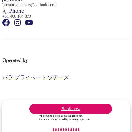
barraprivatetours@outlook.com
Phone
+61 466 104 870
Operated by
バラ プライベート ツアーズ
Book now
*Estimated prices, use as a guide only.
Conversions provided by currencylayer.com