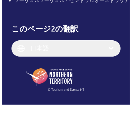
ツーリズムツーリズム・セントラルオーストラリア
このページ2の翻訳
English
Italiano
English (UK)
日本語
Deutsch
English (US)
日本語
English
简体中文
(Singapore)
繁體中文
Français
© Tourism and Events NT
すべての写真を表示