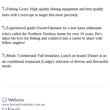
🏷️Fishing Gears: High quality fishing equipment and best quality
lures with Livescope to target fish more precisely.
🏷️Experienced guide Owner/Operator by a true barra enthusiast
検
who's called the Northern Territory home for over 10 years. He's
索:
taken his love for fishing and crafted it into a career to share with
fellow anglers!
🏷️Meals: Continental/ Full breakfast; Lunch on board; Dinner at an
Sign
air conditional restaurant (Lodge), selection of diverse and flavourful
meals.
up
Website
www.barraprivatetours.com.au
Email