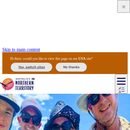
Skip to main content
Hi there, would you like to view this page on our
USA
site?
Yes, switch sites
No thanks
ジ
カ
ョ
ウ
フ
ア
ル
リ
ル
ェ
ウ
お
ル
ッ
ル/
フ
ガ
ス
ト
得
メニ
リ
カ
ト
エ
先
ー
イ
ュー
ア
テ
交
ド
な
ッ
ル
ジ
ア
住
ド
ド
リ
ィ
通
カ
ア・
プ
チ
ル
ャ/
ー
民
ダ
＆
同
ス
バ
機
カ
ア
ラ
フ
/
キ
ウ
ズ
文
宿
ー
ド
行
ス
ル
関
ド
ク
ン
ィ
ワ
ラ
デ
ャ
ェ
ロ
化
泊
ウ
リ
ツ
プ
と
＆
ゥ
テ
＆
ー
自
タ
ニ
グ
ビ
ン
ス
ッ
体
施
ィ
ン
ア
メ
リ
イ
レ
国
ィ
オ
ル
然
ル
ト
ジ
ル
ピ
ト
ク
験
設
ン
ク
ー
ン
ベ
ン
立
ビ
フ
ド
と
カ
歴
ミ
ュ
ズ・
ン
マ
グ
ン
タ
公
テ
ァ
国
野
国
史
イ
テ
ル
ア
マ
グ
ク
ズ
ト
ル
園
ィ
ー
立
生
立
と
ィ
ク
リ
ー
&
ド
公
生
公
伝
ウ
国
ー