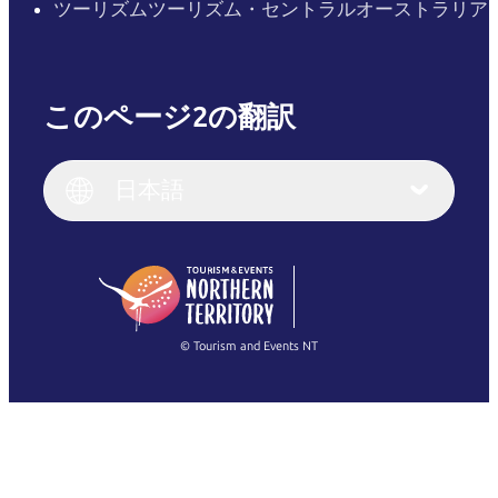
ツーリズムツーリズム・セントラルオーストラリア
このページ2の翻訳
English
Italiano
English (UK)
日本語
Deutsch
English (US)
日本語
English
简体中文
(Singapore)
繁體中文
Français
© Tourism and Events NT
すべての写真を表示