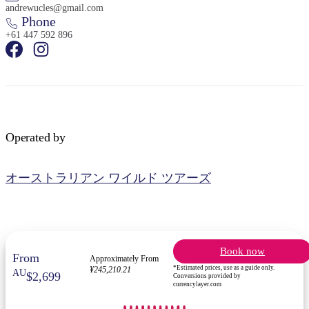
andrewucles@gmail.com
Phone
+61 447 592 896
検
索:
Operated by
Sign
オーストラリアン ワイルド ツアーズ
up
Book now
From
Approximately From
*Estimated prices, use as a guide only.
¥245,210.21
AU
$2,699
Conversions provided by
currencylayer.com