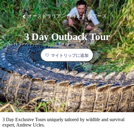
ブ
グ
ネ
ン
園
物
園
統
ィ
立
な
ル
ラ
ル
諸
釣
公
体
ズ
ン
国
旅
ナ
最
島
り
園
験
保
ピ
立
の
オーストラリアン ワイルド ツアーズ
護
ン
公
コ
も
ビ
区
グ
園
ツ
人
ゲ
3 Day Outback Tour
体
計
気
ー
験
画
が
シ
と
高
マイトリップに追加
予
い
ョ
約
場
旅
ン
所
行
タ
エ
イ
実
リ
プ
用
ア
ア
的
ウ
な
ト
3 Day Exclusive Tours uniquely tailored by wildlife and survival
情
バ
現
expert, Andrew Ucles.
報
ッ
地