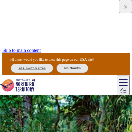
Skip to main content
Hi there, would you like to view this page on our
USA
site?
Yes, switch sites
No thanks
ジ
カ
ョ
ウ
フ
ア
ル
リ
ル
ェ
ウ
お
ル
ッ
ル/
フ
ガ
ス
ト
得
メニ
リ
カ
ト
エ
先
ー
イ
ュー
ア
テ
交
ド
な
ッ
ル
ジ
ア
住
ド
ド
リ
ィ
通
カ
ア・
プ
チ
ル
ャ/
ー
民
ダ
＆
同
ス
バ
機
カ
ア
ラ
フ
/
キ
ウ
ズ
文
宿
ー
ド
行
ス
ル
関
ド
ク
ン
ィ
ワ
ラ
デ
ャ
ェ
ロ
化
泊
ウ
リ
ツ
プ
と
＆
ゥ
テ
＆
ー
自
タ
ニ
グ
ビ
ン
ス
ッ
体
施
ィ
ン
ア
メ
リ
イ
レ
国
ィ
オ
ル
然
ル
ト
ジ
ル
ピ
ト
ク
験
設
ン
ク
ー
ン
ベ
ン
立
ビ
フ
ド
と
カ
歴
ミ
ュ
ズ・
ン
マ
グ
ン
タ
公
テ
ァ
国
野
国
史
イ
テ
ル
ア
マ
グ
ク
ズ
ト
ル
園
ィ
ー
立
生
立
と
ィ
ク
リ
ー
&
ド
公
生
公
伝
ウ
国
ー