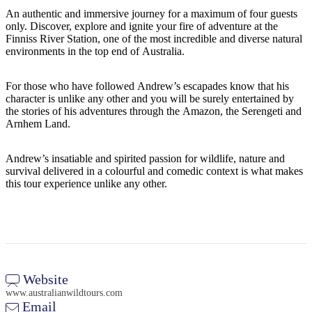
ア
ク
で
An authentic and immersive journey for a maximum of four guests
ク
only. Discover, explore and ignite your fire of adventure at the
と
し
テ
Finniss River Station, one of the most incredible and diverse natural
ア
た
計
environments in the top end of Australia.
ィ
ウ
い
画
ビ
ト
こ
ツ
For those who have followed Andrew’s escapades know that his
テ
character is unlike any other and you will be surely entertained by
ド
と
ー
ィ
the stories of his adventures through the Amazon, the Serengeti and
ア
ル
Arnhem Land.
Andrew’s insatiable and spirited passion for wildlife, nature and
survival delivered in a colourful and comedic context is what makes
地
this tour experience unlike any other.
旅
域
行
ご
を
と
計
に
画
散
Website
す
策
www.australianwildtours.com
る
Email