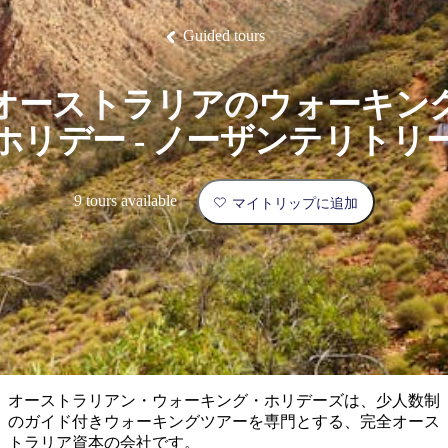
ブ
グ
ネ
ン
園
物
園
統
ィ
立
な
ル
ラ
ル
諸
釣
公
体
ズ
ン
国
旅
ナ
Guided tours
最
島
り
園
験
保
ピ
立
の
護
ン
公
コ
も
ビ
区
グ
園
ツ
人
オーストラリアのウォーキン
ゲ
体
計
気
ー
ホリデー - ノーザンテリトリ
験
画
が
シ
と
高
予
い
ョ
9 tours available
マイトリップに追加
約
場
旅
ン
所
行
タ
エ
イ
実
リ
プ
用
ア
ア
的
ウ
な
ト
オーストラリアン・ウォーキング・ホリデーズは、少人数制
情
バ
現
のガイド付きウォーキングツアーを専門とする、完全オース
報
ッ
地
トラリア資本の会社です。