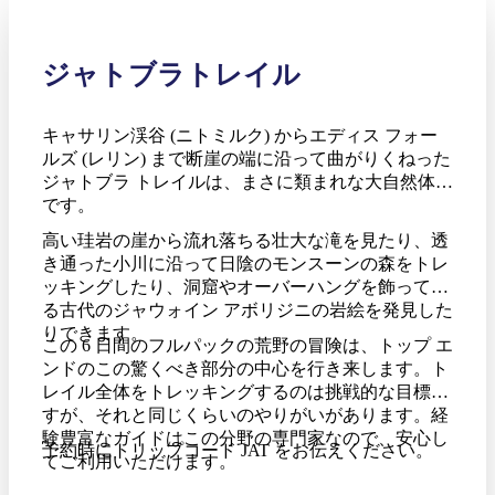
ジャトブラトレイル
キャサリン渓谷 (ニトミルク) からエディス フォー
ルズ (レリン) まで断崖の端に沿って曲がりくねった
ジャトブラ トレイルは、まさに類まれな大自然体験
です。
高い珪岩の崖から流れ落ちる壮大な滝を見たり、透
き通った小川に沿って日陰のモンスーンの森をトレ
ッキングしたり、洞窟やオーバーハングを飾ってい
る古代のジャウォイン アボリジニの岩絵を発見した
りできます。
この 6 日間のフルパックの荒野の冒険は、トップ エ
ンドのこの驚くべき部分の中心を行き来します。ト
レイル全体をトレッキングするのは挑戦的な目標で
すが、それと同じくらいのやりがいがあります。経
験豊富なガイドはこの分野の専門家なので、安心し
予約時にトリップコード JAT をお伝えください。
てご利用いただけます。