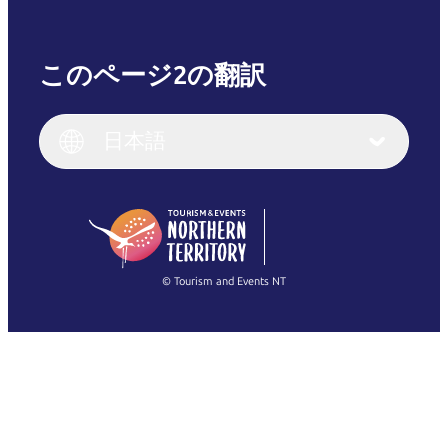
このページ2の翻訳
English
Italiano
English (UK)
日本語
Deutsch
English (US)
日本語
English
简体中文
(Singapore)
繁體中文
Français
© Tourism and Events NT
すべての写真を表示