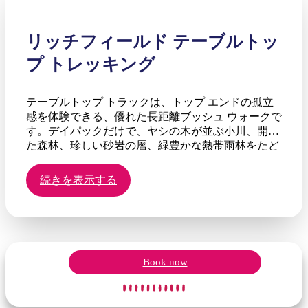
リッチフィールド テーブルトッ
プ トレッキング
テーブルトップ トラックは、トップ エンドの孤立
感を体験できる、優れた長距離ブッシュ ウォークで
す。デイパックだけで、ヤシの木が並ぶ小川、開け
た森林、珍しい砂岩の層、緑豊かな熱帯雨林をたど
って、変化する風景と素晴らしい景色を楽しみなが
らウォーキングを楽しみましょう。ペーパーバーク
続きを表示する
とパンダナスが並ぶワンギ クリークをたどりなが
ら、城の形をした大きな岩を眺めましょう。熱帯環
境を最大限に体験するには、涼しい季節にトレッキ
ングします。どこまでも透き通った小川が流れてお
り、泳いだり、暖かくさわやかな海でリラックスし
たりする機会が豊富にあります。このトレッキング
Book now
とジャットブラ トレイルまたはカカドゥ エクスプ
ローラー トレッキングを組み合わせて、トップエン
ドの大自然を完全に体験してください。