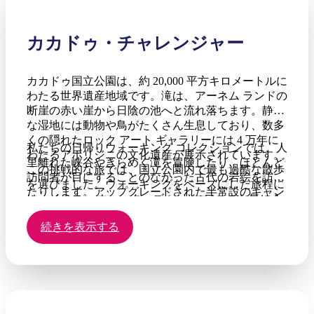
カカドゥ・チャレンジャー
カカドゥ国立公園は、約 20,000 平方キロメートルに
わたる世界遺産地域です。滝は、アーネム ランドの
断崖の赤い崖から日陰の池へと流れ落ちます。静か
な湿地には動物や鳥がたくさん生息しており、数多
くの隠れたロック アート ギャラリーには 4 万年に
私たちの日帰りウォーキング コレクションでは、人
わたるアボリジニの文化遺産が展示されています。
里離れた峡谷やきらめく滝を冒険したり、ほとんど
この挑戦的な旅では、国立公園内で最も過酷な散歩
訪問者が目にすることのなかった古代の岩絵を訪れ
を選びました。ウォーキングをベースにした旅程に
たりします。アップグレードされた半常設のキャン
は、イエロー ウォーターズ (イリエワニのお気に入
プ場では、旅行者はのどかな熱帯の雰囲気の中でリ
りの生息地) でのクルーズが含まれており、カカド
ラックスできます。すべての荷物とキャンプ用品は
続きを表示する
ゥで有名な絵のように美しい滝を鑑賞できます。
当社のプロのサポート クルーによって輸送され、お
客様は自由に多様な景色を楽しみ、志を同じくする
旅行者との友情を楽しみ、目標の達成に集中するこ
とができます。