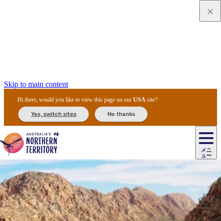
Skip to main content
Hi there, would you like to view this page on our
USA
site?
Yes, switch sites
No thanks
ジ
カ
ョ
ウ
フ
ア
ル
リ
ル
ェ
ウ
お
ル
ッ
ル/
フ
ガ
ス
ト
得
メニ
リ
カ
ト
エ
先
ー
イ
ュー
ア
テ
交
ド
な
ッ
ル
ジ
ア
住
ド
ド
リ
ィ
通
カ
ア・
プ
チ
ル
ャ/
ー
民
ダ
＆
同
ス
バ
機
カ
ア
ラ
フ
/
キ
ウ
ズ
文
宿
ー
ド
行
ス
ル
関
ド
ク
ン
ィ
ワ
ラ
デ
ャ
ェ
ロ
化
泊
ウ
リ
ツ
プ
と
＆
ゥ
テ
＆
ー
自
タ
ニ
グ
ビ
ン
ス
ッ
体
施
ィ
ン
ア
メ
リ
イ
レ
国
ィ
オ
ル
然
ル
ト
ジ
ル
ピ
ト
ク
験
設
ン
ク
ー
ン
ベ
ン
立
ビ
フ
ド
と
カ
歴
ミ
ュ
ズ・
ン
マ
グ
ン
タ
公
テ
ァ
国
野
国
史
イ
テ
ル
ア
マ
グ
ク
ズ
ト
ル
園
ィ
ー
立
生
立
と
ィ
ク
リ
ー
&
ド
公
生
公
伝
ウ
国
ー