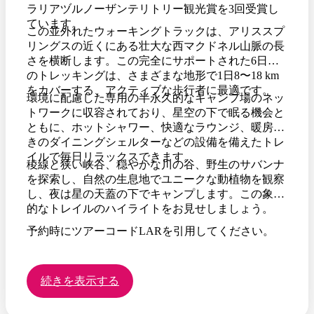
ラリアヅルノーザンテリトリー観光賞を3回受賞し
ています。
この並外れたウォーキングトラックは、アリススプ
リングスの近くにある壮大な西マクドネル山脈の長
さを横断します。この完全にサポートされた6日間
のトレッキングは、さまざまな地形で1日8〜18 km
をカバーする、アクティブな歩行者に最適です。
環境に配慮した専用の半永久的なキャンプ場のネッ
トワークに収容されており、星空の下で眠る機会と
ともに、ホットシャワー、快適なラウンジ、暖房付
きのダイニングシェルターなどの設備を備えたトレ
イルで毎日リラックスできます。
稜線と狭い峡谷、穏やかな川の谷、野生のサバンナ
を探索し、自然の生息地でユニークな動植物を観察
し、夜は星の天蓋の下でキャンプします。この象徴
的なトレイルのハイライトをお見せしましょう。
予約時にツアーコードLARを引用してください。
続きを表示する