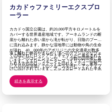
カカドゥファミリーエクスプロ
ーラー
カカドゥ国立公園は、約20,000平方キロメートルを
カバーする世界遺産地域です。アーネムランドの断
崖から離れた赤い崖から滝が転がり、日陰のプール
に流れ込みます。静かな湿地帯には動物や鳥の生命
が溢れ、40、000年のアボリジニの文化遺産が数多
遠く離れた峡谷やきらめく滝へのクラシックなウォ
くの隠されたロックアートギャラリーに展示されて
ークインのコレクションや、ごく少数の訪問者に見
います。イエローウォーターズ（イリエワニのお気
られる古代のロックアートを訪れることは、家族向
に入りの出没地）でのクルーズを含む、アクティブ
けに設計されています。アップグレードされた半永
なウォーキングベースの旅程で群衆から離れてくだ
久的なキャンプ場は、旅行者が牧歌的な熱帯の環境
さい。カカドゥがその真の魔法を明らかにするの
でリラックスすることを奨励します。旅程は季節を
続きを表示する
は、主要な観光地を越えて散歩するときです。
最大限に活用するために変化し、雨季の洪水が後退
してアクセスが開くので、最高の散歩と滝を選択し
ます。オーストラリアのトップエンドの熱帯の荒野
の全範囲にわたる完全な冒険を楽しんだ後、ダーウ
ィンに戻ります。