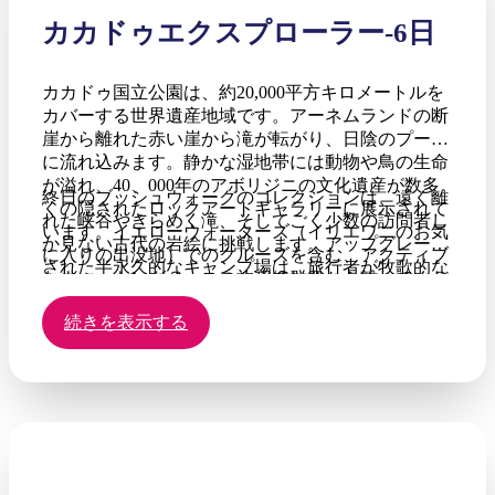
に沿ったセクションを見逃すことはできません。ま
カカドゥエクスプローラー-6日
た、14日間のララピンタエンドツーエンド旅行の準
備がまだできていない歩行者にとって、より達成可
能な目標を提供します。遠く離れた尾根や峡谷を通
カカドゥ国立公園は、約20,000平方キロメートルを
り過ぎ、日によっては30 kmまで歩くと、厳しいス
カバーする世界遺産地域です。アーネムランドの断
テージがいくつかあります。グループキャンプ用品
崖から離れた赤い崖から滝が転がり、日陰のプール
は、プロのサポートクルーによって各キャンプ場に
に流れ込みます。静かな湿地帯には動物や鳥の生命
運ばれ、歩行者は多様な砂漠の景色を楽しみ、志を
が溢れ、40、000年のアボリジニの文化遺産が数多
同じくする旅行者の友情を楽しみ、目標の達成に集
終日のブッシュウォークのコレクションは、遠く離
くの隠されたロックアートギャラリーに展示されて
中できます。
れた峡谷やきらめく滝、そしてごく少数の訪問者し
います。イエローウォーターズ（イリエワニのお気
か見ない古代の岩絵に挑戦します。アップグレード
に入りの出没地）でのクルーズを含む、アクティブ
された半永久的なキャンプ場は、旅行者が牧歌的な
なウォーキングベースの旅程で群衆から離れてくだ
熱帯の環境でリラックスすることを奨励します。旅
さい。カカドゥがその真の魔法を明らかにするの
程は季節を最大限に活用するために変化し、雨季の
続きを表示する
は、主要な観光地を越えて散歩するときです。
洪水が後退してアクセスが開くので、最高の散歩と
滝を選択します。オーストラリアのトップエンドの
熱帯の荒野の全範囲にわたる完全な冒険を楽しんだ
後、ダーウィンに戻ります。