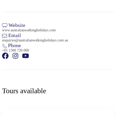
Website
www.australianwalkingholidays.com
検
Email
索:
enquiries@australianwalkingholidays.com.au
Phone
+61 1300 720 000
Sign
up
Tours available