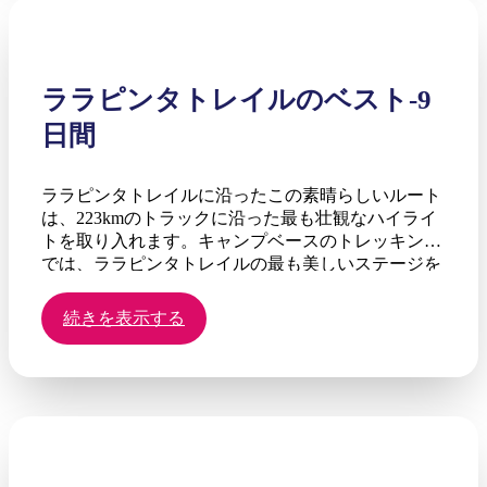
ララピンタトレイルのベスト-9
日間
ララピンタトレイルに沿ったこの素晴らしいルート
は、223kmのトラックに沿った最も壮観なハイライ
トを取り入れます。キャンプベースのトレッキング
では、ララピンタトレイルの最も美しいステージを
横断しながら、中央オーストラリアの砂漠の美しさ
を探索して浸る時間を増やすことができます。デイ
続きを表示する
パックだけを持って、この散歩は荒野の恋人を喜ば
せ、ベテランの歩行者でさえ挑戦します。ララピン
タトレイルは、地球上で最も素晴らしい砂漠のトレ
ッキングの1つであり、ウォーキングホリデーを楽
しむ人にとってはバケツリストの体験です。西マク
ドネル山脈の背骨に続いて、ララピンタトレイルに
沿ったこの延長された散歩は、ララピンタトレイル