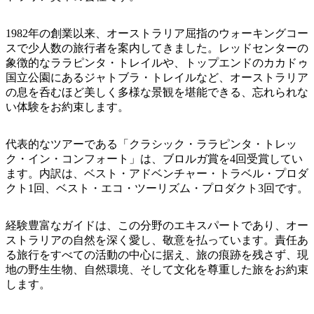
ア
ク
で
ク
と
し
1982年の創業以来、オーストラリア屈指のウォーキングコー
テ
ア
スで少人数の旅行者を案内してきました。レッドセンターの
た
計
ィ
象徴的なララピンタ・トレイルや、トップエンドのカカドゥ
ウ
い
画
ビ
国立公園にあるジャトブラ・トレイルなど、オーストラリア
ト
こ
ツ
の息を呑むほど美しく多様な景観を堪能できる、忘れられな
テ
ド
と
ー
い体験をお約束します。
ィ
ア
ル
代表的なツアーである「クラシック・ララピンタ・トレッ
ク・イン・コンフォート」は、ブロルガ賞を4回受賞してい
ます。内訳は、ベスト・アドベンチャー・トラベル・プロダ
地
クト1回、ベスト・エコ・ツーリズム・プロダクト3回です。
旅
域
行
ご
経験豊富なガイドは、この分野のエキスパートであり、オー
を
と
ストラリアの自然を深く愛し、敬意を払っています。責任あ
計
に
る旅行をすべての活動の中心に据え、旅の痕跡を残さず、現
画
地の野生生物、自然環境、そして文化を尊重した旅をお約束
散
す
します。
策
る