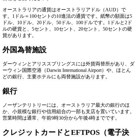
ア
ク
で
ク
オーストラリアの通貨はオーストラリアドル（AUD）で
と
し
す。1ドル＝100セントの10進法の通貨です。紙幣の額面は5
テ
ア
た
計
ドル、10ドル、20ドル、50ドル、100ドルです。1ドルと2ド
ィ
ウ
ルの硬貨と、5セント、10セント、20セント、50セントの硬
い
画
ビ
貨があります。
ト
こ
ツ
テ
ド
と
ー
ィ
外国為替施設
ア
ル
ダーウィンとアリススプリングスには外貨両替所があり、ダ
ーウィン国際空港（Darwin International Airport）や、ほとん
どの銀行、主要ホテルにも両替施設があります。
地
旅
域
銀行
行
ご
を
と
ノーザンテリトリーには、オーストラリア最大の銀行のほ
計
に
か、小規模な銀行や信用組合の一部も支店を置いています。
画
散
営業時間は通常、午前9時30分から午後4時までです。
す
策
クレジットカードとEFTPOS（電子決
る