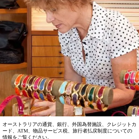
ブ
グ
ネ
ン
園
物
園
統
ィ
立
な
ル
ラ
ル
諸
釣
公
体
ズ
ン
国
旅
ナ
最
島
り
園
験
保
ピ
立
の
護
ン
公
コ
も
ビ
区
グ
園
ツ
お役立ち情報
人
ゲ
体
計
気
ー
通貨
験
画
が
シ
と
高
予
い
ョ
約
場
旅
ン
所
行
タ
エ
イ
実
リ
プ
用
ア
ア
的
ウ
な
ト
オーストラリアの通貨、銀行、外国為替施設、クレジットカ
情
バ
現
ード、ATM、物品サービス税、旅行者払戻制度についての
報
ッ
地
情報をご覧ください。