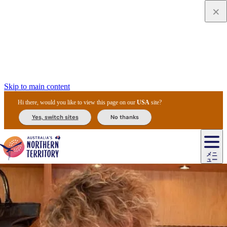
Skip to main content
Hi there, would you like to view this page on our
USA
site?
Yes, switch sites
No thanks
ジ
カ
ョ
ウ
フ
ア
ル
リ
ル
ェ
ウ
お
ル
ッ
ル/
フ
ガ
ス
ト
得
メニ
リ
カ
ト
エ
先
ー
イ
ュー
ア
テ
交
ド
な
ッ
ル
ジ
ア
住
ド
ド
リ
ィ
通
カ
ア・
プ
チ
ル
ャ/
ー
民
ダ
＆
同
ス
バ
機
カ
ア
ラ
フ
/
キ
ウ
ズ
文
宿
ー
ド
行
ス
ル
関
ド
ク
ン
ィ
ワ
ラ
デ
ャ
ェ
ロ
化
泊
ウ
リ
ツ
プ
と
＆
ゥ
テ
＆
ー
自
タ
ニ
グ
ビ
ン
ス
ッ
体
施
ィ
ン
ア
メ
リ
イ
レ
国
ィ
オ
ル
然
ル
ト
ジ
ル
ピ
ト
ク
験
設
ン
ク
ー
ン
ベ
ン
立
ビ
フ
ド
と
カ
歴
ミ
ュ
ズ・
ン
マ
グ
ン
タ
公
テ
ァ
国
野
国
史
イ
テ
ル
ア
マ
グ
ク
ズ
ト
ル
園
ィ
ー
立
生
立
と
ィ
ク
リ
ー
&
ド
公
生
公
伝
ウ
国
ー