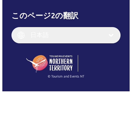
このページ2の翻訳
English
Italiano
English (UK)
日本語
Deutsch
English (US)
日本語
English
简体中文
(Singapore)
繁體中文
Français
© Tourism and Events NT