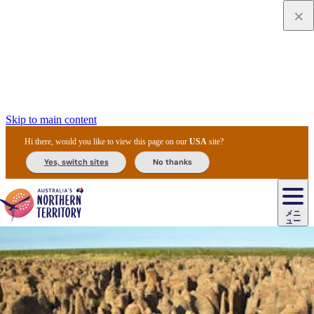
Skip to main content
Hi there, would you like to view this page on our
USA
site?
Yes, switch sites
No thanks
ジ
カ
ョ
ウ
フ
ア
ル
リ
ル
ェ
ウ
お
ル
ッ
ル/
フ
ガ
ス
ト
得
メニ
リ
カ
ト
エ
先
ー
イ
ュー
ア
テ
交
ド
な
ッ
ル
ジ
ア
住
ド
ド
リ
ィ
通
カ
ア・
プ
チ
ル
ャ/
ー
民
ダ
＆
同
ス
バ
機
カ
ア
ラ
フ
/
キ
ウ
ズ
文
宿
ー
ド
行
ス
ル
関
ド
ク
ン
ィ
ワ
ラ
デ
ャ
ェ
ロ
化
泊
ウ
リ
ツ
プ
と
＆
ゥ
テ
＆
ー
自
タ
ニ
グ
ビ
ン
ス
ッ
体
施
ィ
ン
ア
メ
リ
イ
レ
国
ィ
オ
ル
然
ル
ト
ジ
ル
ピ
ト
ク
験
設
ン
ク
ー
ン
ベ
ン
立
ビ
フ
ド
と
カ
歴
ミ
ュ
ズ・
ン
マ
グ
ン
タ
公
テ
ァ
国
野
国
史
イ
テ
ル
ア
マ
グ
ク
ズ
ト
ル
園
ィ
ー
立
生
立
と
ィ
ク
リ
ー
&
ド
公
生
公
伝
ウ
国
ー