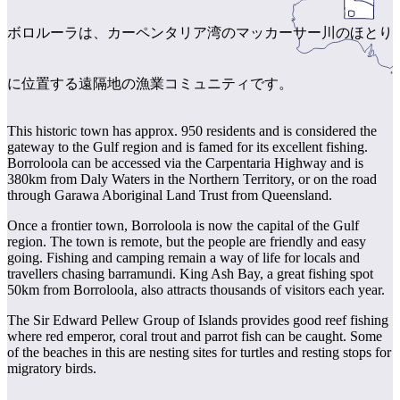
ア
ク
で
ク
ボロルーラは、カーペンタリア湾のマッカーサー川のほとり
と
し
テ
ア
た
計
ィ
ウ
に位置する遠隔地の漁業コミュニティです。
い
画
ビ
ト
こ
ツ
テ
ド
This historic town has approx. 950 residents and is considered the
と
ー
ィ
gateway to the Gulf region and is famed for its excellent fishing.
ア
ル
Borroloola can be accessed via the Carpentaria Highway and is
380km from Daly Waters in the Northern Territory, or on the road
through Garawa Aboriginal Land Trust from Queensland.
Once a frontier town, Borroloola is now the capital of the Gulf
地
region. The town is remote, but the people are friendly and easy
旅
域
going. Fishing and camping remain a way of life for locals and
行
travellers chasing barramundi. King Ash Bay, a great fishing spot
ご
50km from Borroloola, also attracts thousands of visitors each year.
を
と
計
The Sir Edward Pellew Group of Islands provides good reef fishing
に
where red emperor, coral trout and parrot fish can be caught. Some
画
散
of the beaches in this are nesting sites for turtles and resting stops for
す
策
migratory birds.
る