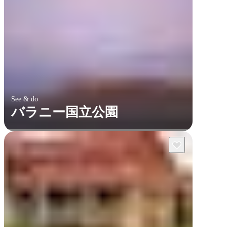
See & do
バラニー国立公園