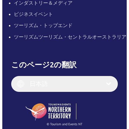
インダストリー＆メディア
ビジネスイベント
ツーリズム・トップエンド
ツーリズムツーリズム・セントラルオーストラリア
このページ2の翻訳
English
Italiano
English (UK)
日本語
Deutsch
English (US)
日本語
English
简体中文
(Singapore)
繁體中文
Français
© Tourism and Events NT
すべての写真を表示