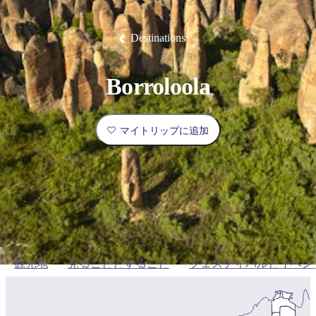
ブ
グ
ネ
ン
園
物
園
統
ィ
立
な
ル
ラ
ル
諸
釣
公
体
ズ
ン
国
旅
ナ
最
島
り
園
験
保
ピ
立
の
Destinations
護
ン
公
コ
も
ビ
区
グ
園
ツ
人
ゲ
Borroloola
体
計
気
ー
験
画
が
シ
と
高
マイトリップに追加
予
い
ョ
約
場
旅
ン
所
行
タ
エ
イ
実
リ
プ
用
ア
ア
的
ウ
観光地
見ることとすること
フェスティバルとイベン
な
ト
情
バ
現
報
ッ
地