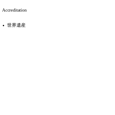
Accreditation
Passes are valid for 7 days.
世界遺産