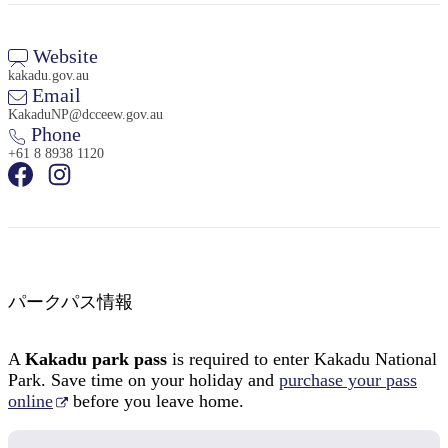
Website
kakadu.gov.au
Email
KakaduNP@dcceew.gov.au
Phone
検
+61 8 8938 1120
索:
Sign
up
パークパス情報
A
Kakadu park pass
is required to enter Kakadu National
Park. Save time on your holiday and
purchase your pass
online
before you leave home.