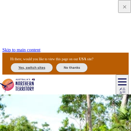
Skip to main content
Hi there, would you like to view this page on our
USA
site?
Yes, switch sites
No thanks
ジ
カ
ョ
ウ
フ
ア
ル
リ
ル
ェ
ウ
お
ル
ッ
ル/
フ
ガ
ス
ト
得
メニ
リ
カ
ト
エ
先
ー
イ
ュー
ア
テ
交
ド
な
ッ
ル
ジ
ア
住
ド
ド
リ
ィ
通
カ
ア・
プ
チ
ル
ャ/
ー
民
ダ
＆
同
ス
バ
機
カ
ア
ラ
フ
/
キ
ウ
ズ
文
宿
ー
ド
行
ス
ル
関
ド
ク
ン
ィ
ワ
ラ
デ
ャ
ェ
ロ
化
泊
ウ
リ
ツ
プ
と
＆
ゥ
テ
＆
ー
自
タ
ニ
グ
ビ
ン
ス
ッ
体
施
ィ
ン
ア
メ
リ
イ
レ
国
ィ
オ
ル
然
ル
ト
ジ
ル
ピ
ト
ク
験
設
ン
ク
ー
ン
ベ
ン
立
ビ
フ
ド
と
カ
歴
ミ
ュ
ズ・
ン
マ
グ
ン
タ
公
テ
ァ
国
野
国
史
イ
テ
ル
ア
マ
グ
ク
ズ
ト
ル
園
ィ
ー
立
生
立
と
ィ
ク
リ
ー
&
ド
公
生
公
伝
ウ
国
ー