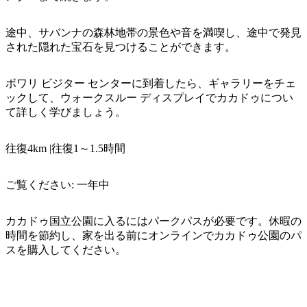
ア
ク
で
ク
と
し
途中、サバンナの森林地帯の景色や音を満喫し、途中で発見
テ
ア
された隠れた宝石を見つけることができます。
た
計
ィ
ウ
い
画
ビ
ト
ボワリ ビジター センターに到着したら、ギャラリーをチェ
こ
ツ
テ
ックして、ウォークスルー ディスプレイでカカドゥについ
ド
と
ー
ィ
て詳しく学びましょう。
ア
ル
往復4km |往復1～1.5時間
地
ご覧ください: 一年中
旅
域
行
ご
カカドゥ国立公園に入るにはパークパスが必要です。休暇の
を
と
時間を節約し、家を出る前にオンラインでカカドゥ公園のパ
計
に
スを購入してください。
画
散
す
策
る