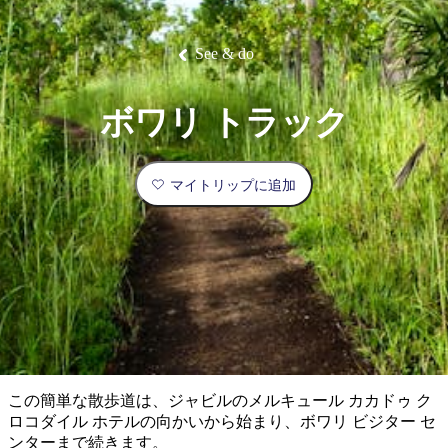
ブ
グ
ネ
ン
園
物
園
統
ィ
立
な
ル
ラ
ル
諸
釣
公
体
ズ
ン
国
旅
ナ
最
島
り
園
験
保
ピ
立
の
See & do
護
ン
公
コ
も
ビ
区
グ
園
ツ
人
ゲ
ボワリ トラック
体
計
気
ー
験
画
が
シ
と
高
マイトリップに追加
予
い
ョ
約
場
旅
ン
所
行
タ
エ
イ
実
リ
プ
用
ア
ア
的
ウ
な
ト
この簡単な散歩道は、ジャビルのメルキュール カカドゥ ク
情
バ
現
ロコダイル ホテルの向かいから始まり、ボワリ ビジター セ
報
ッ
地
ンターまで続きます。