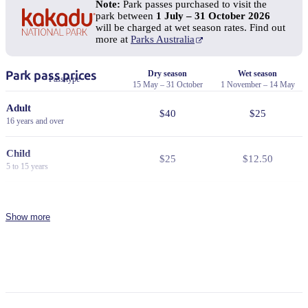
Note:
Park passes purchased to visit the
park between
1 July – 31 October 2026
will be charged at wet season rates. Find out
more at
Parks Australia
Park pass prices
Dry season
Wet season
Pass type
15 May – 31 October
1 November – 14 May
Adult
$40
$25
16 years and over
Child
$25
$12.50
5 to 15 years
Family
$100
$65
2 adults and 2 or more children
Show more
Concession
$30
$19
Valid for senior, veteran, or
pension cards
NT Resident
Free
Free
Proof of residency required