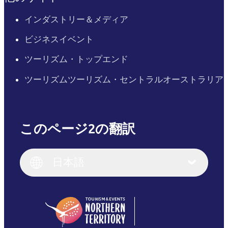
インダストリー＆メディア
ビジネスイベント
ツーリズム・トップエンド
ツーリズムツーリズム・セントラルオーストラリア
このページ2の翻訳
English
Italiano
English (UK)
日本語
Deutsch
English (US)
日本語
English
简体中文
(Singapore)
繁體中文