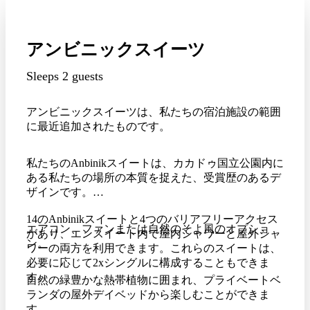
アンビニックスイーツ
Sleeps 2 guests
アンビニックスイーツは、私たちの宿泊施設の範囲
に最近追加されたものです。
私たちのAnbinikスイートは、カカドゥ国立公園内に
ある私たちの場所の本質を捉えた、受賞歴のあるデ
ザインです。
14のAnbinikスイートと4つのバリアフリーアクセス
エアコン、ファンまたは自然のそよ風のオプショ
があり、エンスイート内で屋内シャワーと屋外シャ
ン。
ワーの両方を利用できます。これらのスイートは、
必要に応じて2xシングルに構成することもできま
す。
自然の緑豊かな熱帯植物に囲まれ、プライベートベ
ランダの屋外デイベッドから楽しむことができま
す。