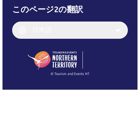
このページ2の翻訳
English
Italiano
English (UK)
日本語
Deutsch
English (US)
日本語
English
简体中文
(Singapore)
繁體中文
Français
© Tourism and Events NT
すべての写真を表示