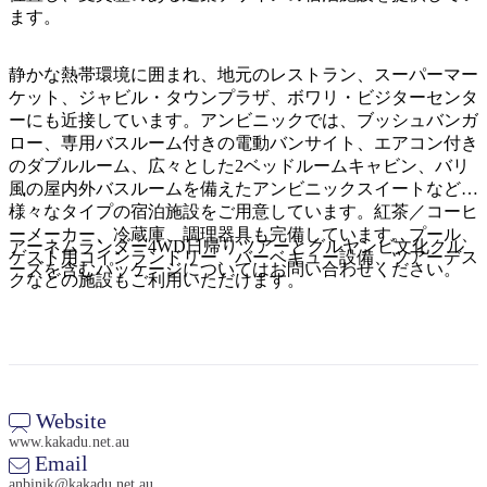
ア
ク
ます。
で
ク
と
し
テ
ア
静かな熱帯環境に囲まれ、地元のレストラン、スーパーマー
た
計
ィ
ケット、ジャビル・タウンプラザ、ボワリ・ビジターセンタ
ウ
い
画
ビ
ーにも近接しています。アンビニックでは、ブッシュバンガ
ト
こ
ツ
ロー、専用バスルーム付きの電動バンサイト、エアコン付き
テ
ド
と
ー
のダブルルーム、広々とした2ベッドルームキャビン、バリ
ィ
ア
風の屋内外バスルームを備えたアンビニックスイートなど、
ル
様々なタイプの宿泊施設をご用意しています。紅茶／コーヒ
ーメーカー、冷蔵庫、調理器具も完備しています。プール、
アーネムランダー4WD日帰りツアーとグルヤンビ文化クル
ゲスト用コインランドリー、バーベキュー設備、ツアーデス
ーズを含むパッケージについてはお問い合わせください。
地
クなどの施設もご利用いただけます。
旅
域
行
ご
を
と
計
に
画
Website
散
す
www.kakadu.net.au
策
Email
る
anbinik@kakadu.net.au