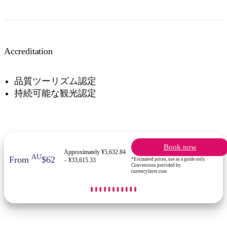
Accreditation
品質ツーリズム認定
持続可能な観光認定
Book now
Approximately ¥5,632.84
AU
From
$62
*Estimated prices, use as a guide only.
– ¥33,615.33
Conversions provided by
currencylayer.com