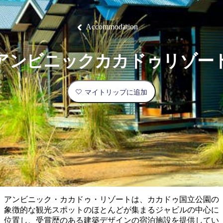
ブ
グ
ネ
ン
園
物
園
統
ィ
立
な
ル
ラ
ル
諸
釣
公
体
ズ
ン
国
旅
ナ
最
島
り
園
験
保
ピ
立
の
Accommodation
護
ン
公
コ
も
ビ
区
グ
園
ツ
人
ゲ
アンビニックカカドゥリゾー
体
計
気
ー
験
画
が
シ
と
高
マイトリップに追加
予
い
ョ
約
場
旅
ン
所
行
タ
エ
イ
実
リ
プ
用
ア
ア
的
ウ
な
ト
アンビニック・カカドゥ・リゾートは、カカドゥ国立公園の
情
バ
現
象徴的な観光スポットのほとんどが集まるジャビルの中心に
報
ッ
地
位置し、受賞歴のある建築デザインの宿泊施設を提供してい