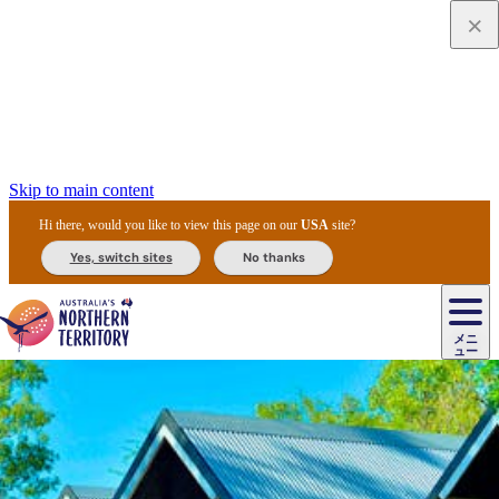
Skip to main content
Hi there, would you like to view this page on our
USA
site?
Yes, switch sites
No thanks
ジ
カ
ョ
ウ
フ
ア
ル
リ
ル
ェ
ウ
お
ル
ッ
ル/
フ
ガ
ス
ト
得
メニ
リ
カ
ト
エ
先
ー
イ
ュー
ア
テ
交
ド
な
ッ
ル
ジ
ア
住
ド
ド
リ
ィ
通
カ
ア・
プ
チ
ル
ャ/
ー
民
ダ
＆
同
ス
バ
機
カ
ア
ラ
フ
/
キ
ウ
ズ
文
宿
ー
ド
行
ス
ル
関
ド
ク
ン
ィ
ワ
ラ
デ
ャ
ェ
ロ
化
泊
ウ
リ
ツ
プ
と
＆
ゥ
テ
＆
ー
自
タ
ニ
グ
ビ
ン
ス
ッ
体
施
ィ
ン
ア
メ
リ
イ
レ
国
ィ
オ
ル
然
ル
ト
ジ
ル
ピ
ト
ク
験
設
ン
ク
ー
ン
ベ
ン
立
ビ
フ
ド
と
カ
歴
ミ
ュ
ズ・
ン
マ
グ
ン
タ
公
テ
ァ
国
野
国
史
イ
テ
ル
ア
マ
グ
ク
ズ
ト
ル
園
ィ
ー
立
生
立
と
ィ
ク
リ
ー
&
ド
公
生
公
伝
ウ
国
ー